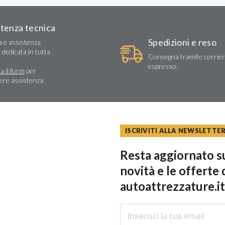
stenza tecnica
Spedizioni e reso
a e assistenza
 dedicata in tutta
Consegna tramite corrie
espresso.
a il form
per
dere assistenza.
ISCRIVITI ALLA NEWSLETTE
Resta aggiornato su
novità e le offerte 
autoattrezzature.it