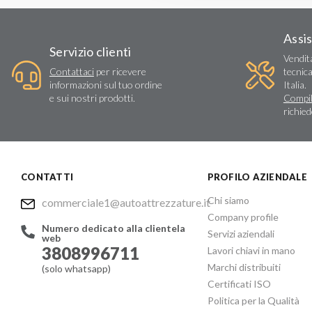
Assi
Servizio clienti
Vendit
Contattaci
per ricevere
tecnica
informazioni sul tuo ordine
Italia.
e sui nostri prodotti.
Compil
richie
CONTATTI
PROFILO AZIENDALE
Chi siamo
commerciale1@autoattrezzature.it
Company profile
Numero dedicato alla clientela
Servizi aziendali
web
3808996711
Lavori chiavi in mano
Marchi distribuiti
(solo whatsapp)
Certificati ISO
Politica per la Qualità