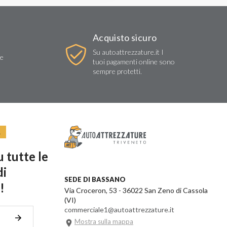
Acquisto sicuro
Su autoattrezzature.it I
re
tuoi pagamenti online sono
sempre protetti.
R
 tutte le
di
SEDE DI BASSANO
!
Via Croceron, 53 - 36022 San Zeno di Cassola
(VI)
commerciale1@autoattrezzature.it
Mostra sulla mappa