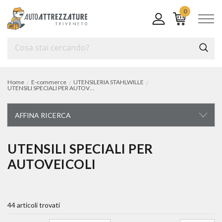
0
Home
E-commerce
UTENSILERIA STAHLWILLE
UTENSILI SPECIALI PER AUTOVEICOLI
AFFINA RICERCA
UTENSILERIA STAHLWILLE
UTENSILI SPECIALI PER
AUTOVEICOLI
carrelli ed assortimenti
chiavi di manovra
44 articoli trovati
chiavi a bussola