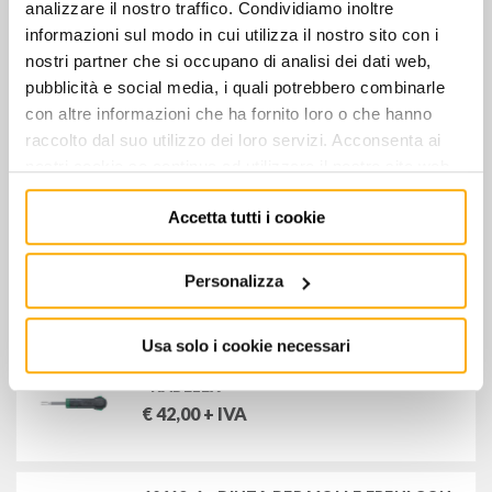
analizzare il nostro traffico. Condividiamo inoltre
"KABELEX"
informazioni sul modo in cui utilizza il nostro sito con i
€
60,00
+ IVA
nostri partner che si occupano di analisi dei dati web,
pubblicità e social media, i quali potrebbero combinarle
con altre informazioni che ha fornito loro o che hanno
1574 - UTENSILE DI SBLOCCAGGIO
"KABELEX"
raccolto dal suo utilizzo dei loro servizi. Acconsenta ai
€
31,00
+ IVA
nostri cookie se continua ad utilizzare il nostro sito web.
Accetta tutti i cookie
1577 - UTENSILE DI SBLOCCAGGIO
"KABELEX"
Personalizza
€
84,00
+ IVA
Usa solo i cookie necessari
1552 - UTENSILE DI SBLOCCAGGIO
"KABELEX"
€
42,00
+ IVA