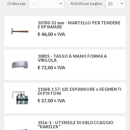
Ordina per
Articoli per pagina:
chiavi a bussola impact
chiavi dinamometriche
10780-32 mm - MARTELLO PER TENDERE
E SPIANARE
giraviti
€
46,00
+ IVA
pinze
10835 - TASSO A MANO FORMA A
giratubi, martelli, lime ed altri utensili
VIRGOLA
€
72,00
+ IVA
estrattori
utensili speciali per autoveicoli
11068-1 57-125 ESPANSORE x SEGMENTI
DI PISTONI
utensili kabelex
€
37,00
+ IVA
utensili per carrozzeria
utensili speciali per autovetture
utensili speciali per filtri olio
1556-1 - UTENSILE DI SBLOCCAGGIO
"KABELEX"