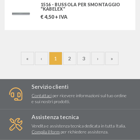
1516 - BUSSOLA PER SMONTAGGIO
"KABELEX"
€
4,50
+ IVA
«
‹
1
2
3
›
»
Servizio clienti
Contattaci
per ricevere informazioni sul tuo ordine
e sui nostri prodotti.
Assistenza tecnica
Vendita e assistenza tecnica dedicata in tutta Italia.
Compila il form
per richiedere assistenza.