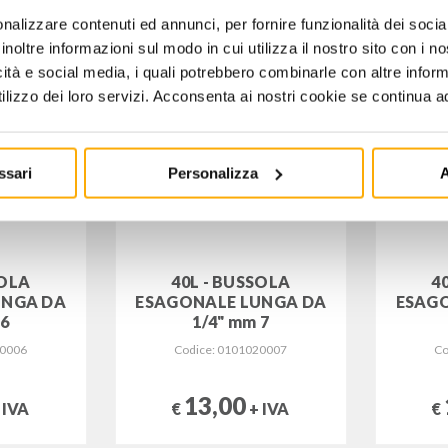
nalizzare contenuti ed annunci, per fornire funzionalità dei socia
inoltre informazioni sul modo in cui utilizza il nostro sito con i 
icità e social media, i quali potrebbero combinarle con altre inform
lizzo dei loro servizi. Acconsenta ai nostri cookie se continua ad 
ssari
Personalizza
A
SOLA
40L - BUSSOLA
4
UNGA DA
ESAGONALE LUNGA DA
ESAG
 6
1/4" mm 7
20006
Codice: 0101020007
Co
13,00
 IVA
€
+ IVA
€