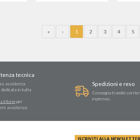
«
‹
1
2
3
4
5
stenza tecnica
Spedizioni e reso
a e assistenza
 dedicata in tutta
Consegna tramite corrie
espresso.
a il form
per
dere assistenza.
ISCRIVITI ALLA NEWSLETTE