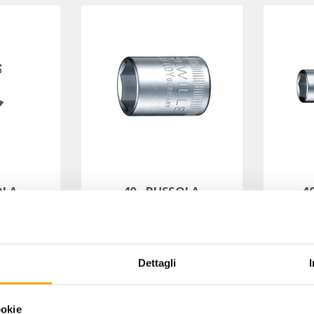
OLA
40 - BUSSOLA
4
 1/4" -
ESAGONALE DA 1/4" -
ESAG
mm 4,5
10032
Codice: 0101010045
Co
Dettagli
4,50
IVA
€
+ IVA
€
ookie