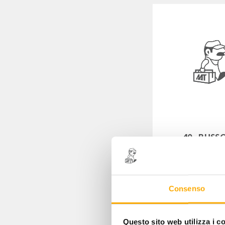
40 - BUSS
ESAGONALE DA
mm 3,2
Codice: 01010
Consenso
5,00
€
+ 
Questo sito web utilizza i c