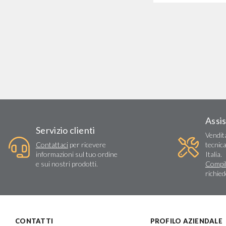
Assi
Servizio clienti
Vendit
Contattaci
per ricevere
tecnica
informazioni sul tuo ordine
Italia.
e sui nostri prodotti.
Compil
richie
CONTATTI
PROFILO AZIENDALE