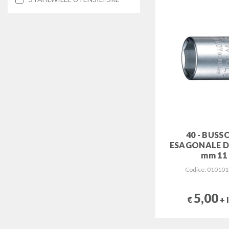
40 - BUSS
ESAGONALE DA
mm 11
Codice: 01010
5,00
€
+ 