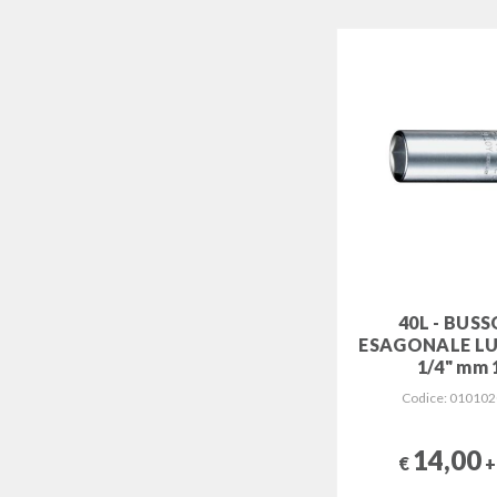
40L - BUS
ESAGONALE L
1/4" mm 
Codice: 01010
14,00
€
+