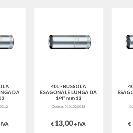
SOLA
40L - BUSSOLA
4
UNGA DA
ESAGONALE LUNGA DA
ESAG
12
1/4" mm 13
20012
Codice: 0101020013
Co
13,00
 IVA
€
+ IVA
€