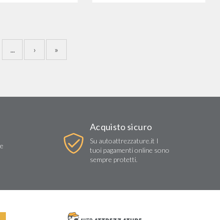
...
›
»
Acquisto sicuro
Su autoattrezzature.it I
re
tuoi pagamenti online sono
sempre protetti.
R