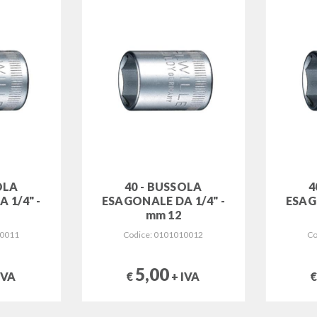
OLA
40 - BUSSOLA
4
 1/4" -
ESAGONALE DA 1/4" -
ESAG
mm 12
10011
Codice: 0101010012
Co
5,00
IVA
€
+ IVA