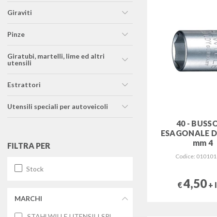
giraviti
pinze
giratubi, martelli, lime ed altri
utensili
estrattori
utensili speciali per autoveicoli
40 - BUSS
ESAGONALE DA
mm 4
FILTRA PER
Codice: 01010
Stock
4,50
€
+ 
MARCHI
STAHLWILLE UTENSILI SRL