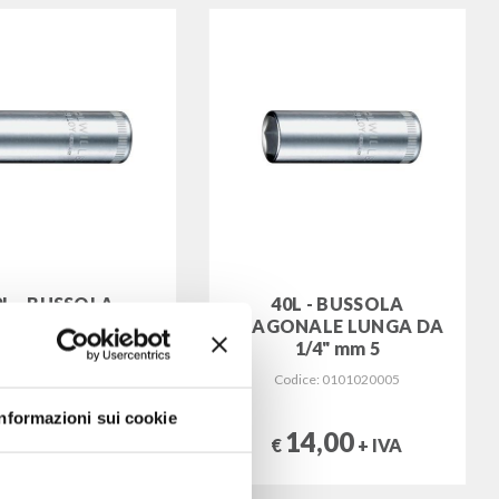
0L - BUSSOLA
40L - BUSSOLA
ONALE LUNGA DA
ESAGONALE LUNGA DA
1/4" mm 4
1/4" mm 5
dice: 0101020004
Codice: 0101020005
Informazioni sui cookie
15,00
14,00
+ IVA
€
+ IVA