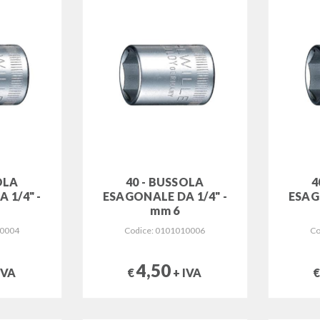
OLA
40 - BUSSOLA
4
 1/4" -
ESAGONALE DA 1/4" -
ESAG
mm 6
10004
Codice: 0101010006
Co
4,50
IVA
€
+ IVA