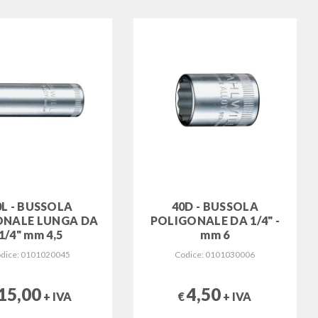
0L - BUSSOLA
40D - BUSSOLA
ONALE LUNGA DA
POLIGONALE DA 1/4" -
1/4" mm 4,5
mm 6
dice: 0101020045
Codice: 0101030006
15,00
4,50
+ IVA
€
+ IVA