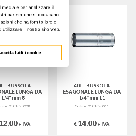
l media e per analizzare il
nostri partner che si occupano
azioni che ha fornito loro o
utilizzare il nostro sito web.
ccetta tutti i cookie
0L - BUSSOLA
40L - BUSSOLA
ONALE LUNGA DA
ESAGONALE LUNGA DA
1/4" mm 8
1/4" mm 11
dice: 0101020008
Codice: 0101020011
12,00
14,00
+ IVA
€
+ IVA