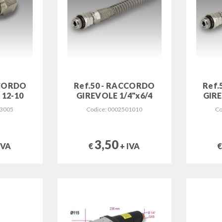
CCORDO
Ref.50 - RACCORDO
Ref.
12-10
GIREVOLE 1/4"x6/4
GIRE
03005
Codice: 0002501010
Co
3,50
IVA
€
+ IVA