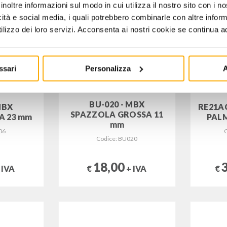
inoltre informazioni sul modo in cui utilizza il nostro sito con i 
icità e social media, i quali potrebbero combinarle con altre inform
lizzo dei loro servizi. Acconsenta ai nostri cookie se continua ad 
ssari
Personalizza
A
BU-020 - MBX
MBX
RE21A
SPAZZOLA GROSSA 11
A 23 mm
PAL
mm
06
Codice: BU020
18,00
 IVA
€
€
+ IVA