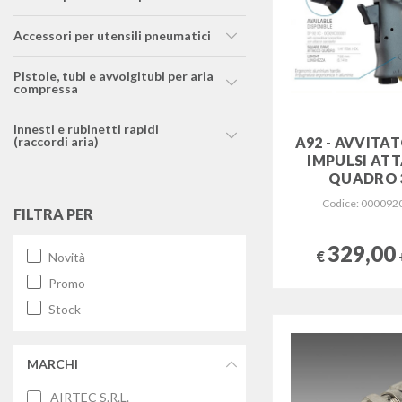
accessori per utensili pneumatici
pistole, tubi e avvolgitubi per aria
compressa
innesti e rubinetti rapidi
(raccordi aria)
A92 - AVVITA
IMPULSI AT
QUADRO 
Codice: 000092
FILTRA PER
329,00
€
Novità
Promo
Stock
MARCHI
AIRTEC S.R.L.