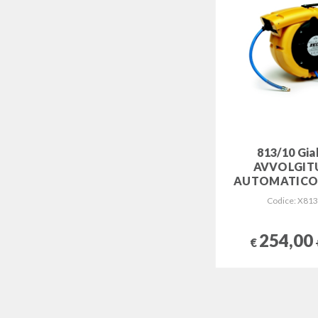
813/10 Gial
AVVOLGIT
AUTOMATICO 
Codice: X81
254,00
€