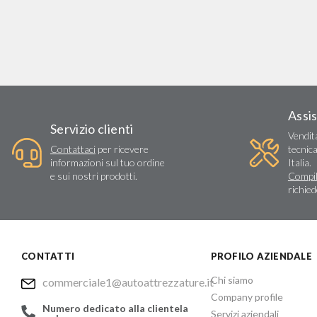
Assi
Servizio clienti
Vendit
Contattaci
per ricevere
tecnica
informazioni sul tuo ordine
Italia.
e sui nostri prodotti.
Compil
richie
CONTATTI
PROFILO AZIENDALE
Chi siamo
commerciale1@autoattrezzature.it
Company profile
Numero dedicato alla clientela
Servizi aziendali