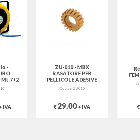
lo -
ZU-010 - MBX
Re
UBO
RASATORE PER
FEM
Mt.7+2
PELLICOLE ADESIVE
Co
310
Codice: ZU010
29,00
+ IVA
€
+ IVA