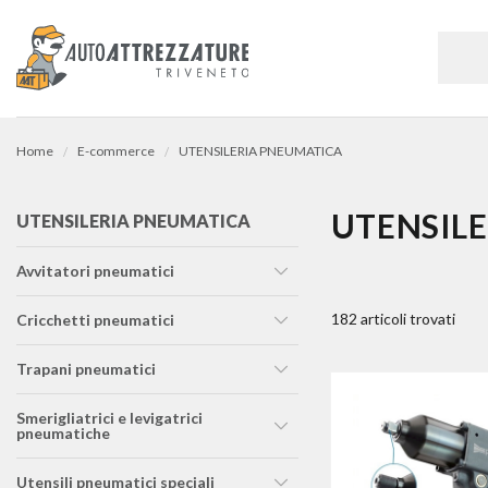
Home
E-commerce
UTENSILERIA PNEUMATICA
UTENSIL
UTENSILERIA PNEUMATICA
avvitatori pneumatici
182 articoli trovati
cricchetti pneumatici
trapani pneumatici
smerigliatrici e levigatrici
pneumatiche
utensili pneumatici speciali