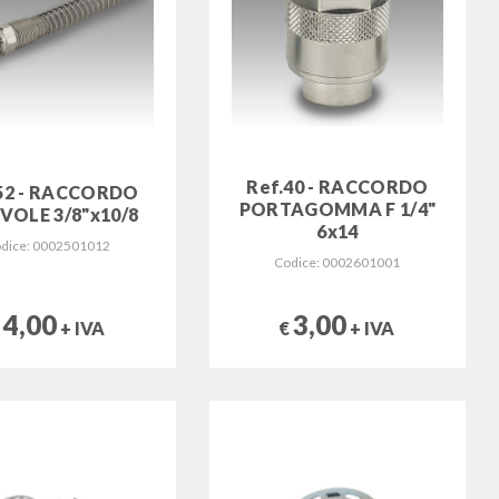
Ref.40 - RACCORDO
52 - RACCORDO
PORTAGOMMA F 1/4"
VOLE 3/8"x10/8
6x14
dice: 0002501012
Codice: 0002601001
4,00
3,00
€
+ IVA
€
+ IVA