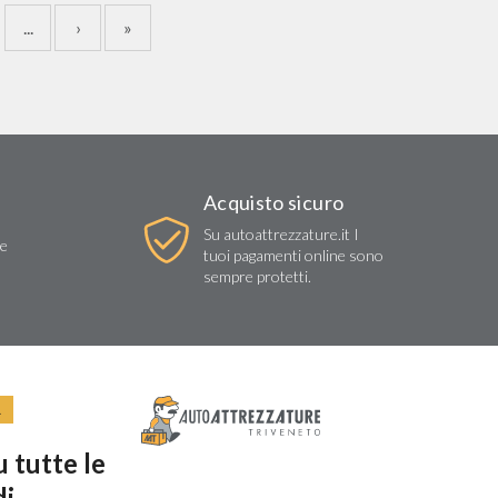
...
›
»
Acquisto sicuro
Su autoattrezzature.it I
re
tuoi pagamenti online sono
sempre protetti.
R
 tutte le
di