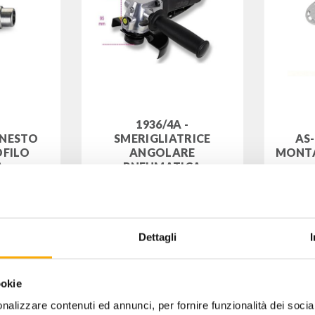
1936/4A -
INNESTO
AS-
SMERIGLIATRICE
OFILO
MONTA
ANGOLARE
A
PNEUMATICA
0012
Codice: 019360024
263,00
IVA
€
€
+ IVA
Dettagli
ookie
nalizzare contenuti ed annunci, per fornire funzionalità dei socia