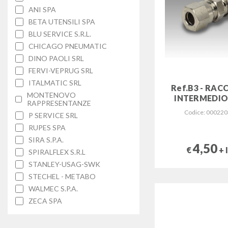
ANI SPA
BETA UTENSILI SPA
BLU SERVICE S.R.L.
CHICAGO PNEUMATIC
DINO PAOLI SRL
FERVI-VEPRUG SRL
ITALMATIC SRL
Ref.B3 - RA
MONTENOVO
INTERMEDIO 
RAPPRESENTANZE
Codice: 00022
P SERVICE SRL
RUPES SPA
SIRA S.P.A.
4,50
€
+ 
SPIRALFLEX S.R.L
STANLEY-USAG-SWK
STECHEL - METABO
WALMEC S.P.A.
ZECA SPA