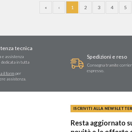
«
‹
1
2
3
4
5
stenza tecnica
Spedizioni e reso
a e assistenza
 dedicata in tutta
Consegna tramite corrie
espresso.
a il form
per
dere assistenza.
ISCRIVITI ALLA NEWSLETTE
Resta aggiornato su
novità e le offerte 