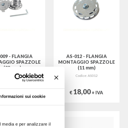
009 - FLANGIA
AS-012 - FLANGIA
GGIO SPAZZOLE
MONTAGGIO SPAZZOLE
(23 mm)
(11 mm)
Codice: AS009
Codice: AS012
18,00
18,00
+ IVA
€
+ IVA
Informazioni sui cookie
l media e per analizzare il