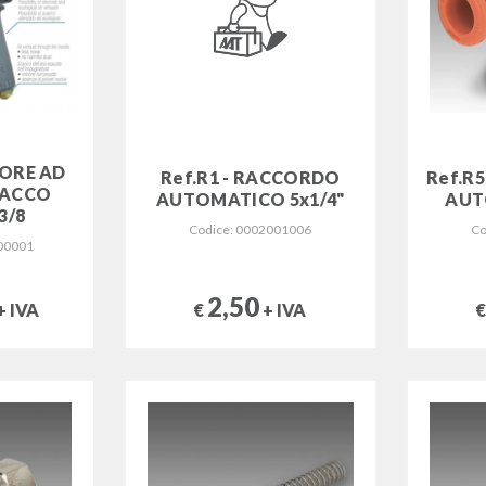
TORE AD
Ref.R1 - RACCORDO
Ref.R
TACCO
AUTOMATICO 5x1/4"
AUT
3/8
Codice: 0002001006
Co
00001
2,50
€
+ IVA
+ IVA