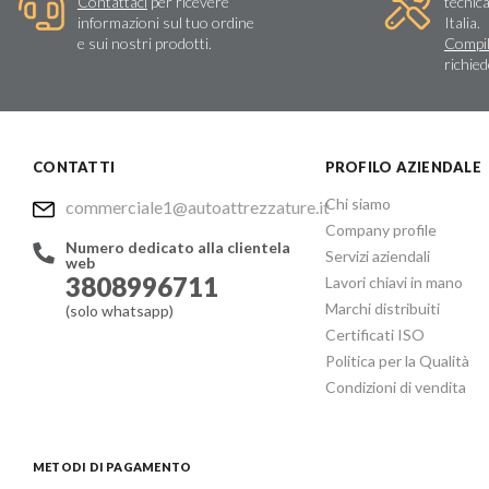
Contattaci
per ricevere
tecnica
informazioni sul tuo ordine
Italia.
e sui nostri prodotti.
Compil
richie
CONTATTI
PROFILO AZIENDALE
Chi siamo
commerciale1@autoattrezzature.it
Company profile
Numero dedicato alla clientela
Servizi aziendali
web
3808996711
Lavori chiavi in mano
Marchi distribuiti
(solo whatsapp)
Certificati ISO
Politica per la Qualità
Condizioni di vendita
METODI DI PAGAMENTO