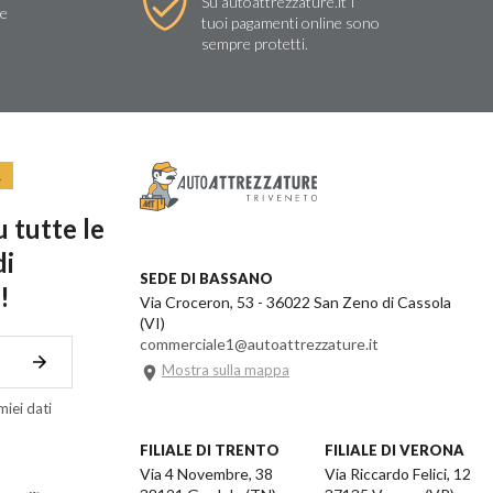
Su autoattrezzature.it I
re
tuoi pagamenti online sono
sempre protetti.
R
 tutte le
di
SEDE DI BASSANO
!
Via Croceron, 53 - 36022 San Zeno di Cassola
(VI)
commerciale1@autoattrezzature.it
Mostra sulla mappa
iei dati
FILIALE DI TRENTO
FILIALE DI VERONA
Via 4 Novembre, 38
Via Riccardo Felici, 12