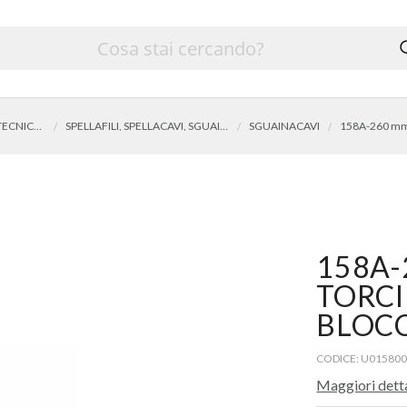
UTENSILI PER ELETTROTECNICA, ELETTRONICA E MICROMECCANICA
SPELLAFILI, SPELLACAVI, SGUAINACAVI
SGUAINACAVI
158A-
TORCI
BLOC
CODICE: U01580
Maggiori dett