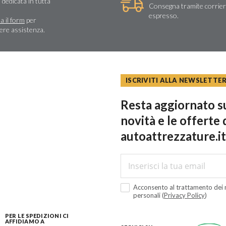
 dedicata in tutta
Consegna tramite corrie
espresso.
a il form
per
dere assistenza.
ISCRIVITI ALLA NEWSLETTE
Resta aggiornato su
novità e le offerte 
autoattrezzature.it
Acconsento al trattamento dei m
personali (
Privacy Policy
)
PER LE SPEDIZIONI CI
AFFIDIAMO A