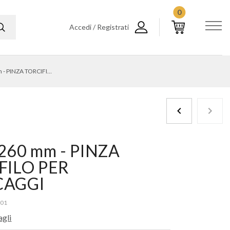
0
Accedi / Registrati
158A-260 mm - PINZA TORCIFILO PER BLOCCAGGI
260 mm - PINZA
FILO PER
CAGGI
001
agli