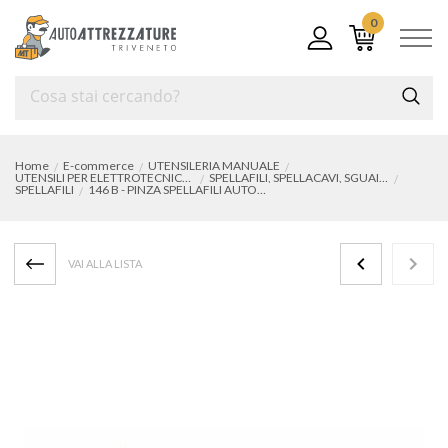
0
Home
E-commerce
UTENSILERIA MANUALE
UTENSILI PER ELETTROTECNICA, ELETTRONICA E MICROMECCANICA
SPELLAFILI, SPELLACAVI, SGUAINACAVI
SPELLAFILI
146 B - PINZA SPELLAFILI AUTOMATICA PIEGATA 90°
VAI ALLA LISTA