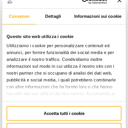
Consenso
Dettagli
Informazioni sui cookie
146 B - PINZA SPELLAFILI
Questo sito web utilizza i cookie
AUTOMATICA PIEGATA 90°
Utilizziamo i cookie per personalizzare contenuti ed
CODICE: U01460004
annunci, per fornire funzionalità dei social media e per
analizzare il nostro traffico. Condividiamo inoltre
ACCEDI
per visualizzare i prezzi a te riservati!
informazioni sul modo in cui utilizza il nostro sito con i
nostri partner che si occupano di analisi dei dati web,
PREZZO INTERNET
99,00
€
pubblicità e social media, i quali potrebbero combinarle
+ iva
con altre informazioni che ha fornito loro o che hanno
raccolto dal suo utilizzo dei loro servizi. Acconsenta ai
nostri cookie se continua ad utilizzare il nostro sito web.
Disponibile -
4 PZ
Accetta tutti i cookie
AGGIUNGI AL CARRELLO