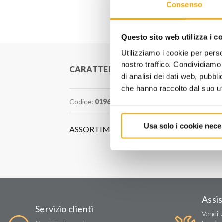
Consenso
Questo sito web utilizza i c
Utilizziamo i cookie per perso
nostro traffico. Condividiamo 
CARATTERISTICHE
di analisi dei dati web, pubbl
che hanno raccolto dal suo uti
Codice:
0196830166
Usa solo i cookie nece
ASSORTIMENTO CHIAVI FISSE A DUE B
Assi
Servizio clienti
Vendit