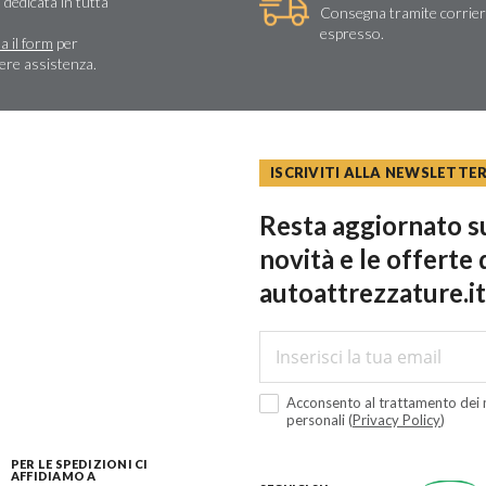
 dedicata in tutta
Consegna tramite corrie
espresso.
a il form
per
dere assistenza.
ISCRIVITI ALLA NEWSLETTE
Resta aggiornato su
novità e le offerte 
autoattrezzature.it
Acconsento al trattamento dei m
personali (
Privacy Policy
)
PER LE SPEDIZIONI CI
AFFIDIAMO A