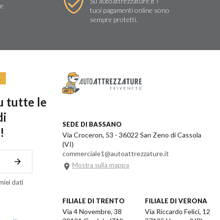
Su autoattrezzature.it I
re
tuoi pagamenti online sono
sempre protetti.
R
 tutte le
di
SEDE DI BASSANO
!
Via Croceron, 53 - 36022 San Zeno di Cassola
(VI)
commerciale1@autoattrezzature.it
Mostra sulla mappa
iei dati
FILIALE DI TRENTO
FILIALE DI VERONA
Via 4 Novembre, 38
Via Riccardo Felici, 12