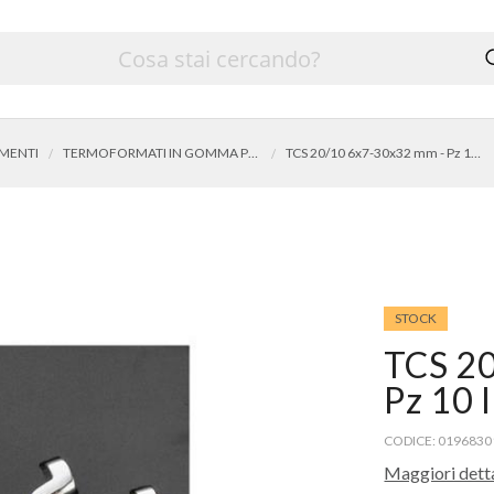
IMENTI
TERMOFORMATI IN GOMMA PER UTENSILI
TCS 20/10 6x7-30x32 mm - Pz 10 IMPRONTA CON
STOCK
TCS 2
Pz 10
CODICE: 0196830
Maggiori dett