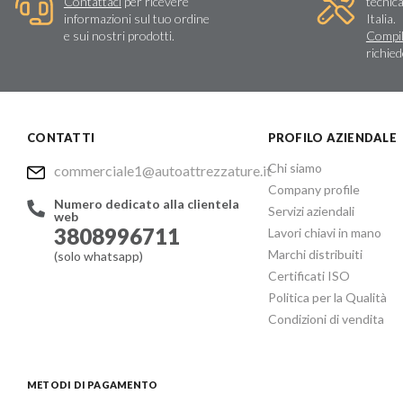
Contattaci
per ricevere
tecnica
informazioni sul tuo ordine
Italia.
e sui nostri prodotti.
Compil
richie
CONTATTI
PROFILO AZIENDALE
Chi siamo
commerciale1@autoattrezzature.it
Company profile
Numero dedicato alla clientela
Servizi aziendali
web
3808996711
Lavori chiavi in mano
Marchi distribuiti
(solo whatsapp)
Certificati ISO
Politica per la Qualità
Condizioni di vendita
METODI DI PAGAMENTO