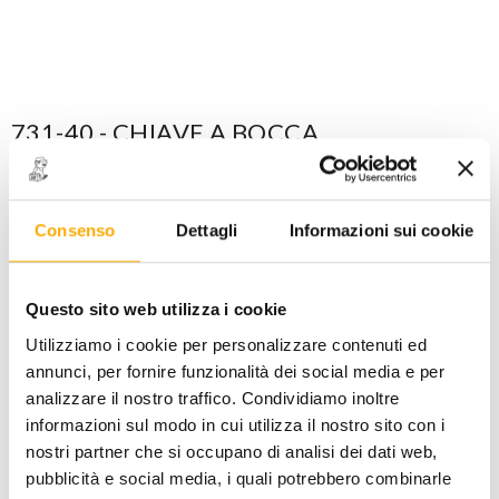
731-40 - CHIAVE A BOCCA
STAMPATA mm 41
CODICE: 0158214041
Maggiori dettagli
Consenso
Dettagli
Informazioni sui cookie
ACCEDI
per visualizzare i prezzi a te riservati!
Questo sito web utilizza i cookie
PREZZO STANDARD
PREZZO INTERNET
Utilizziamo i cookie per personalizzare contenuti ed
92,08
55,00
€
€
+ iva
+ iva
annunci, per fornire funzionalità dei social media e per
analizzare il nostro traffico. Condividiamo inoltre
informazioni sul modo in cui utilizza il nostro sito con i
Disponibile -
3 PZ
nostri partner che si occupano di analisi dei dati web,
FINO AD ESAURIMENTO SCORTE
pubblicità e social media, i quali potrebbero combinarle