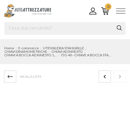
0
Home
E-commerce
UTENSILERIA STAHLWILLE
CHIAVI DINAMOMETRICHE
CHIAVI AD INNESTO
CHIAVI A BOCCA AD INNESTO 14 x 18
731-40 - CHIAVE A BOCCA STAMPATA mm 41
VAI ALLA LISTA