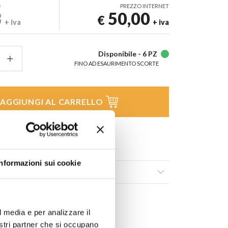
D
PREZZO INTERNET
3
50,00
€
+ iva
+ iva
Disponibile -
6 PZ
FINO AD ESAURIMENTO SCORTE
AGGIUNGI AL CARRELLO
 lista dei
Condividi
Informazioni sui cookie
ili
l media e per analizzare il
nostri partner che si occupano