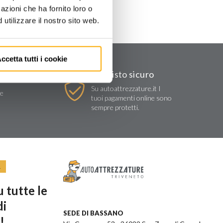
azioni che ha fornito loro o
utilizzare il nostro sito web.
ccetta tutti i cookie
Acquisto sicuro
Su autoattrezzature.it I
re
tuoi pagamenti online sono
sempre protetti.
R
 tutte le
di
SEDE DI BASSANO
!