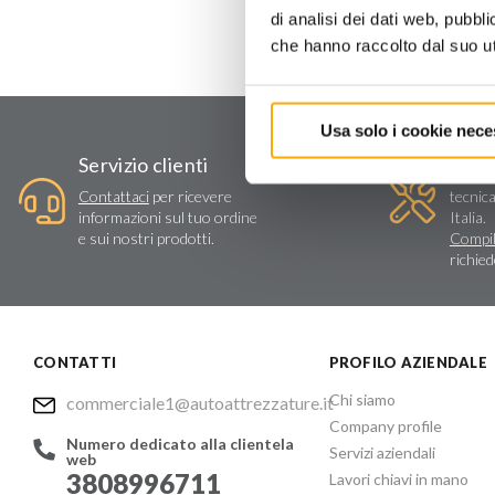
di analisi dei dati web, pubbl
che hanno raccolto dal suo uti
Usa solo i cookie nece
Assi
Servizio clienti
Vendit
Contattaci
per ricevere
tecnica
informazioni sul tuo ordine
Italia.
e sui nostri prodotti.
Compil
richie
CONTATTI
PROFILO AZIENDALE
Chi siamo
commerciale1@autoattrezzature.it
Company profile
Numero dedicato alla clientela
Servizi aziendali
web
3808996711
Lavori chiavi in mano