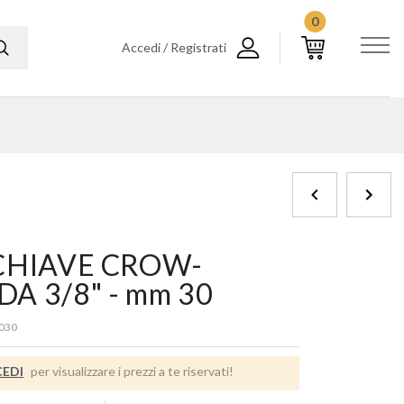
0
Accedi / Registrati
 CHIAVE CROW-
DA 3/8" - mm 30
030
EDI
per visualizzare i prezzi a te riservati!