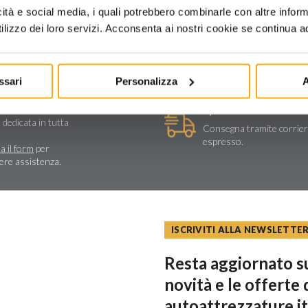
icità e social media, i quali potrebbero combinarle con altre inform
lizzo dei loro servizi. Acconsenta ai nostri cookie se continua ad 
ssari
Personalizza
A
stenza tecnica
Spedizioni e reso
a e assistenza
 dedicata in tutta
Consegna tramite corrie
espresso.
a il form
per
dere assistenza.
ISCRIVITI ALLA NEWSLETTE
Resta aggiornato su
novità e le offerte 
autoattrezzature.it