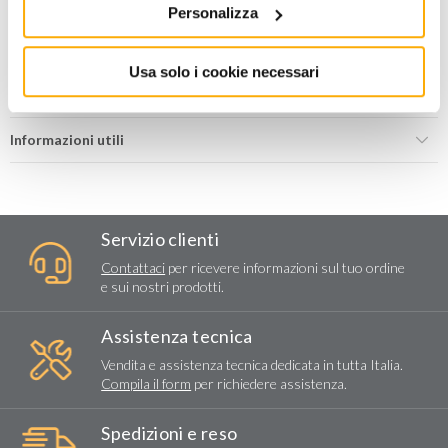
AGGIUNGI AL CARRELLO
Personalizza
Aggiungi alla lista dei
Condividi
Usa solo i cookie necessari
desideri
Informazioni utili
Servizio clienti
Contattaci
per ricevere informazioni sul tuo ordine
e sui nostri prodotti.
Assistenza tecnica
Vendita e assistenza tecnica dedicata in tutta Italia.
Compila il form
per richiedere assistenza.
Spedizioni e reso