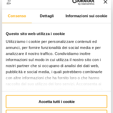
Consenso
Dettagli
Informazioni sui cookie
540 - CHIAVE CROW-FOOT DA
Questo sito web utilizza i cookie
3/8" - mm 16
Utilizziamo i cookie per personalizzare contenuti ed
CODICE: 0102200016
annunci, per fornire funzionalità dei social media e per
analizzare il nostro traffico. Condividiamo inoltre
ACCEDI
per visualizzare i prezzi a te riservati!
informazioni sul modo in cui utilizza il nostro sito con i
nostri partner che si occupano di analisi dei dati web,
PREZZO STANDARD
PREZZO INTERNET
65,21
41,00
pubblicità e social media, i quali potrebbero combinarle
€
€
+ iva
+ iva
con altre informazioni che ha fornito loro o che hanno
raccolto dal suo utilizzo dei loro servizi. Acconsenta ai
Disponibile -
5 PZ
nostri cookie se continua ad utilizzare il nostro sito web.
FINO AD ESAURIMENTO SCORTE
Accetta tutti i cookie