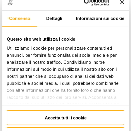
Consenso
Dettagli
Informazioni sui cookie
4856-T27 - GIRAVITE TORX 3K
Questo sito web utilizza i cookie
DRALL CON FORO
Utilizziamo i cookie per personalizzare contenuti ed
CODICE: 0148560027
annunci, per fornire funzionalità dei social media e per
analizzare il nostro traffico. Condividiamo inoltre
ACCEDI
per visualizzare i prezzi a te riservati!
informazioni sul modo in cui utilizza il nostro sito con i
nostri partner che si occupano di analisi dei dati web,
PREZZO STANDARD
PREZZO INTERNET
24,63
16,00
pubblicità e social media, i quali potrebbero combinarle
€
€
+ iva
+ iva
con altre informazioni che ha fornito loro o che hanno
raccolto dal suo utilizzo dei loro servizi. Acconsenta ai
Disponibile -
10 PZ
nostri cookie se continua ad utilizzare il nostro sito web.
FINO AD ESAURIMENTO SCORTE
Accetta tutti i cookie