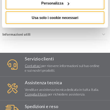
AGGIUNGI AL CARRELLO
Personalizza
Aggiungi alla lista dei
Condividi
Usa solo i cookie necessari
desideri
Informazioni utili
Servizio clienti
Contattaci
per ricevere informazioni sul tuo ordine
e sui nostri prodotti.
Assistenza tecnica
Vendita e assistenza tecnica dedicata in tutta Italia.
Compila il form
per richiedere assistenza.
Spedizioni e reso