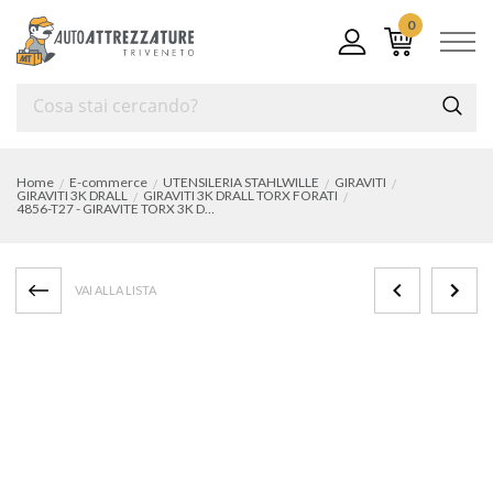
0
Home
E-commerce
UTENSILERIA STAHLWILLE
GIRAVITI
GIRAVITI 3K DRALL
GIRAVITI 3K DRALL TORX FORATI
4856-T27 - GIRAVITE TORX 3K DRALL CON FORO
VAI ALLA LISTA