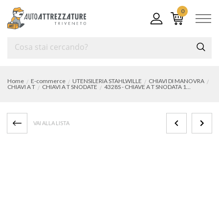
0
Home
E-commerce
UTENSILERIA STAHLWILLE
CHIAVI DI MANOVRA
CHIAVI A T
CHIAVI A T SNODATE
4328S - CHIAVE A T SNODATA 16 mm
VAI ALLA LISTA