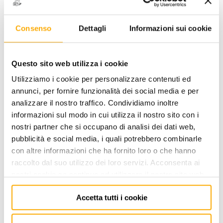
Consenso
Dettagli
Informazioni sui cookie
4328S - CHIAVE A T SNODATA
16 mm
Questo sito web utilizza i cookie
Utilizziamo i cookie per personalizzare contenuti ed
CODICE: 1143280116
annunci, per fornire funzionalità dei social media e per
analizzare il nostro traffico. Condividiamo inoltre
ACCEDI
per visualizzare i prezzi a te riservati!
informazioni sul modo in cui utilizza il nostro sito con i
nostri partner che si occupano di analisi dei dati web,
PREZZO STANDARD
PREZZO INTERNET
85,00
52,00
€
€
pubblicità e social media, i quali potrebbero combinarle
+ iva
+ iva
con altre informazioni che ha fornito loro o che hanno
raccolto dal suo utilizzo dei loro servizi. Acconsenta ai
Disponibile -
12 PZ
nostri cookie se continua ad utilizzare il nostro sito web.
FINO AD ESAURIMENTO SCORTE
Accetta tutti i cookie
AGGIUNGI AL CARRELLO