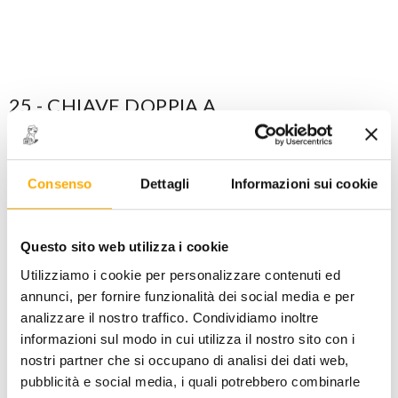
25 - CHIAVE DOPPIA A
CRICCHETTO mm 14x15
CODICE: 0141131415
Maggiori dettagli
Consenso
Dettagli
Informazioni sui cookie
ACCEDI
per visualizzare i prezzi a te riservati!
Questo sito web utilizza i cookie
PREZZO STANDARD
PREZZO INTERNET
Utilizziamo i cookie per personalizzare contenuti ed
46,96
31,00
€
€
+ iva
+ iva
annunci, per fornire funzionalità dei social media e per
analizzare il nostro traffico. Condividiamo inoltre
informazioni sul modo in cui utilizza il nostro sito con i
Disponibile -
1 PZ
nostri partner che si occupano di analisi dei dati web,
pubblicità e social media, i quali potrebbero combinarle