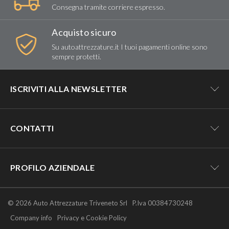
Consegna tramite corriere espresso.
Acquisto sicuro
Su autoattrezzature.it I tuoi pagamenti online sono
sempre protetti.
ISCRIVITI ALLA NEWSLETTER
Resta aggiornato su tutte le novità e
CONTATTI
le offerte di autoattrezzature.it!
commerciale1@autoattrezzature.it
PROFILO AZIENDALE
Numero dedicato alla clientela web
3808996711
Acconsento al trattamento dei miei dati personali (
Privacy
Chi siamo
© 2026 Auto Attrezzature Triveneto Srl
Policy
)
P.Iva 00384730248
(solo whatsapp)
Company profile
Company info
Privacy e Cookie Policy