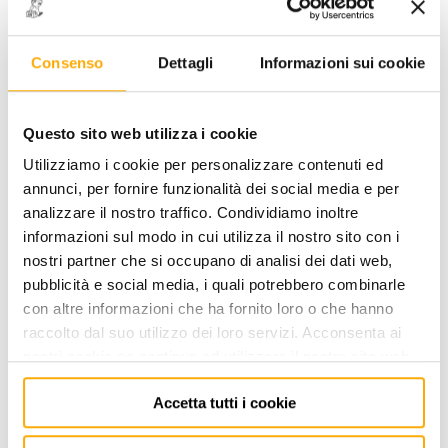
Consenso
Dettagli
Informazioni sui cookie
240 - CHIAVE A BOCCA
Questo sito web utilizza i cookie
CRICCHETTO mm 12 - 15/32
Utilizziamo i cookie per personalizzare contenuti ed
CODICE: 0141101212
annunci, per fornire funzionalità dei social media e per
analizzare il nostro traffico. Condividiamo inoltre
ACCEDI
per visualizzare i prezzi a te riservati!
informazioni sul modo in cui utilizza il nostro sito con i
nostri partner che si occupano di analisi dei dati web,
PREZZO STANDARD
PREZZO INTERNET
67,21
42,00
pubblicità e social media, i quali potrebbero combinarle
€
€
+ iva
+ iva
con altre informazioni che ha fornito loro o che hanno
raccolto dal suo utilizzo dei loro servizi. Acconsenta ai
Disponibile -
4 PZ
nostri cookie se continua ad utilizzare il nostro sito web.
FINO AD ESAURIMENTO SCORTE
Accetta tutti i cookie