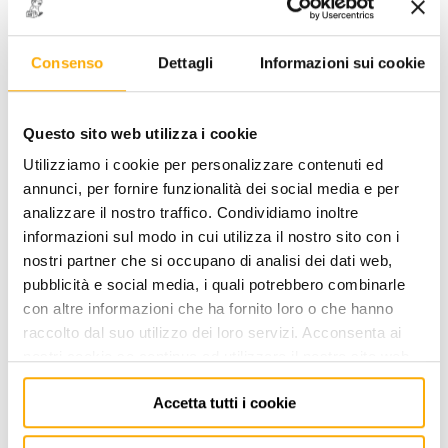
Consenso
Dettagli
Informazioni sui cookie
17 SW 9 - CHIAVE A
Questo sito web utilizza i cookie
CRICCHETTO
Utilizziamo i cookie per personalizzare contenuti ed
CODICE: 0141170909
annunci, per fornire funzionalità dei social media e per
analizzare il nostro traffico. Condividiamo inoltre
ACCEDI
per visualizzare i prezzi a te riservati!
informazioni sul modo in cui utilizza il nostro sito con i
nostri partner che si occupano di analisi dei dati web,
PREZZO STANDARD
PREZZO INTERNET
30,75
20,00
pubblicità e social media, i quali potrebbero combinarle
€
€
+ iva
+ iva
con altre informazioni che ha fornito loro o che hanno
raccolto dal suo utilizzo dei loro servizi. Acconsenta ai
nostri cookie se continua ad utilizzare il nostro sito web.
Disponibile -
5 PZ
Accetta tutti i cookie