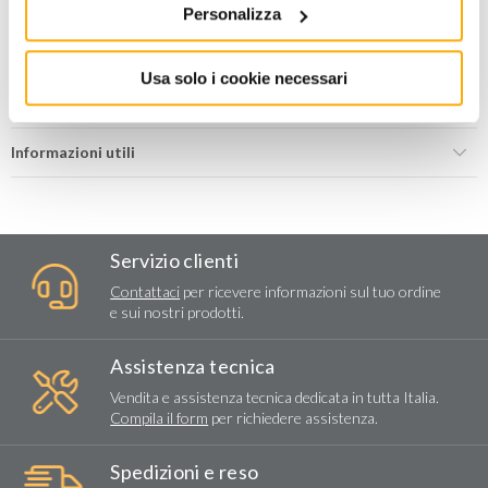
AGGIUNGI AL CARRELLO
Personalizza
Aggiungi alla lista dei
Condividi
Usa solo i cookie necessari
desideri
Informazioni utili
Servizio clienti
Contattaci
per ricevere informazioni sul tuo ordine
e sui nostri prodotti.
Assistenza tecnica
Vendita e assistenza tecnica dedicata in tutta Italia.
Compila il form
per richiedere assistenza.
Spedizioni e reso