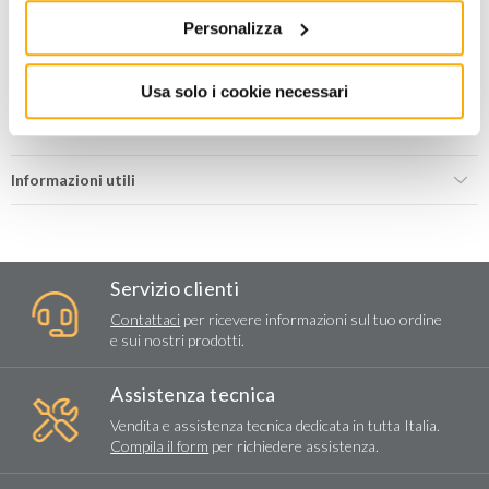
Personalizza
RICHIEDI PREVENTIVO
Usa solo i cookie necessari
Aggiungi alla lista dei
Richiedi
Condividi
desideri
informazioni
Informazioni utili
Servizio clienti
Contattaci
per ricevere informazioni sul tuo ordine
e sui nostri prodotti.
Assistenza tecnica
Vendita e assistenza tecnica dedicata in tutta Italia.
Compila il form
per richiedere assistenza.