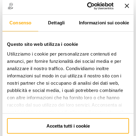
Consenso
Dettagli
Informazioni sui cookie
STOCK
12623N-4 - ESTRATTORE UNIV.
Questo sito web utilizza i cookie
GIUNTI SFERICI
Utilizziamo i cookie per personalizzare contenuti ed
CODICE: 0171050015
annunci, per fornire funzionalità dei social media e per
analizzare il nostro traffico. Condividiamo inoltre
ACCEDI
per visualizzare i prezzi a te riservati!
informazioni sul modo in cui utilizza il nostro sito con i
nostri partner che si occupano di analisi dei dati web,
PREZZO STANDARD
PREZZO INTERNET
pubblicità e social media, i quali potrebbero combinarle
295,20
164,00
€
€
+ iva
+ iva
con altre informazioni che ha fornito loro o che hanno
raccolto dal suo utilizzo dei loro servizi. Acconsenta ai
nostri cookie se continua ad utilizzare il nostro sito web.
Non disponibile
Accetta tutti i cookie