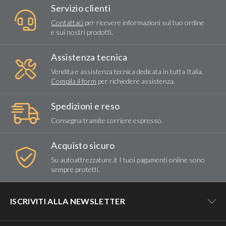
Servizio clienti
Contattaci
per ricevere informazioni sul tuo ordine
e sui nostri prodotti.
Assistenza tecnica
Vendita e assistenza tecnica dedicata in tutta Italia.
Compila il form
per richiedere assistenza.
Spedizioni e reso
Consegna tramite corriere espresso.
Acquisto sicuro
Su autoattrezzature.it I tuoi pagamenti online sono
sempre protetti.
ISCRIVITI ALLA NEWSLETTER