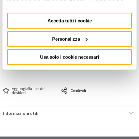
CODICE: 0171050010
nostri cookie se continua ad utilizzare il nostro sito web.
ACCEDI
per visualizzare i prezzi a te riservati!
Accetta tutti i cookie
PREZZO STANDARD
PREZZO INTERNET
154,33
82,00
€
€
Personalizza
+ iva
+ iva
Usa solo i cookie necessari
Non disponibile
Aggiungi alla lista dei
Condividi
desideri
Informazioni utili