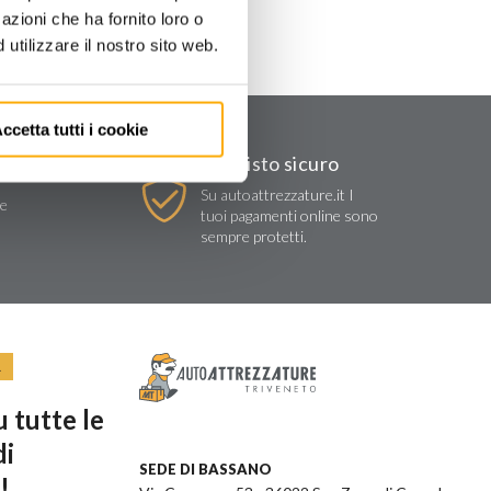
azioni che ha fornito loro o
utilizzare il nostro sito web.
ccetta tutti i cookie
Acquisto sicuro
Su autoattrezzature.it I
re
tuoi pagamenti online sono
sempre protetti.
R
 tutte le
di
SEDE DI BASSANO
!