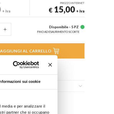
D
PREZZO INTERNET
0
15,00
€
+ iva
+ iva
Disponibile -
5 PZ
FINO AD ESAURIMENTO SCORTE
AGGIUNGI AL CARRELLO
 lista dei
Condividi
Informazioni sui cookie
ili
l media e per analizzare il
nostri partner che si occupano