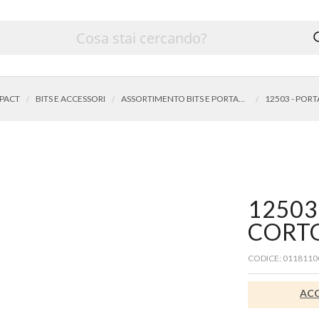
MPACT
BITS E ACCESSORI
ASSORTIMENTO BITS E PORTABITS
12503 - PORT
12503
CORTO
CODICE: 0118110
ACC