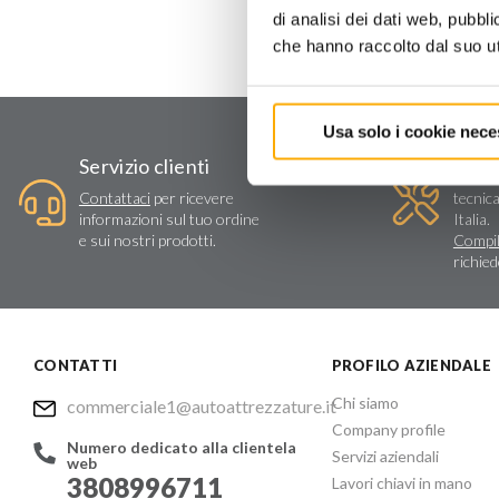
di analisi dei dati web, pubbl
che hanno raccolto dal suo uti
Usa solo i cookie nece
Assi
Servizio clienti
Vendit
Contattaci
per ricevere
tecnica
informazioni sul tuo ordine
Italia.
e sui nostri prodotti.
Compil
richie
CONTATTI
PROFILO AZIENDALE
Chi siamo
commerciale1@autoattrezzature.it
Company profile
Numero dedicato alla clientela
Servizi aziendali
web
3808996711
Lavori chiavi in mano