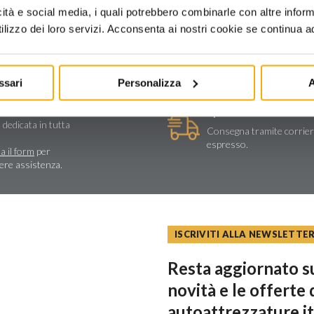
icità e social media, i quali potrebbero combinarle con altre inform
lizzo dei loro servizi. Acconsenta ai nostri cookie se continua ad 
ssari
Personalizza
A
stenza tecnica
Spedizioni e reso
a e assistenza
 dedicata in tutta
Consegna tramite corrie
espresso.
a il form
per
dere assistenza.
ISCRIVITI ALLA NEWSLETTE
Resta aggiornato su
novità e le offerte 
autoattrezzature.it