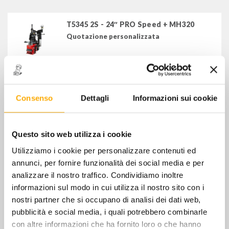
equlibratrici per auto, moto e veicoli commerciali
T5345 2S - 24″ PRO Speed + MH320
Quotazione personalizzata
equilibratrici per mezzi pesanti
assetti ruote
T7800p -SMONTAGOMME "JOHN BEAN"
accessori attrezzature per gommista
AUTOMATICO
Consenso
Dettagli
Informazioni sui cookie
Quotazione personalizzata
attrezzature complementari per gommista
materiale di consumo per gommista
Questo sito web utilizza i cookie
T5565 2S - SMONTAGOMME 230 VOLT-
MONOFASE-50/60Hz
Utilizziamo i cookie per personalizzare contenuti ed
Quotazione personalizzata
annunci, per fornire funzionalità dei social media e per
FILTRA PER
analizzare il nostro traffico. Condividiamo inoltre
informazioni sul modo in cui utilizza il nostro sito con i
MARCHI
nostri partner che si occupano di analisi dei dati web,
pubblicità e social media, i quali potrebbero combinarle
SNAP-ON EQUIPMENT GmbH
con altre informazioni che ha fornito loro o che hanno