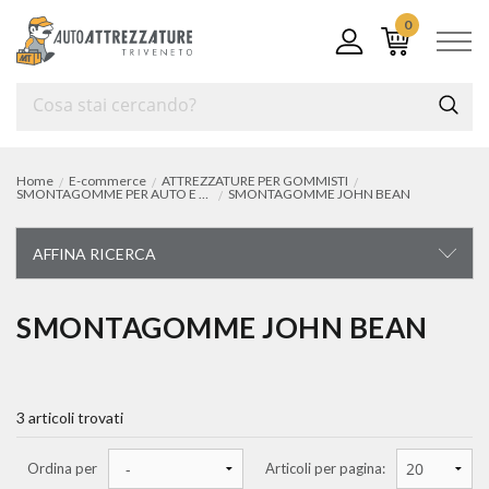
0
Home
E-commerce
ATTREZZATURE PER GOMMISTI
SMONTAGOMME PER AUTO E VEICOLI COMMERCIALI LEGGERI
SMONTAGOMME JOHN BEAN
AFFINA RICERCA
ATTREZZATURE PER GOMMISTI
SMONTAGOMME JOHN BEAN
smontagomme per auto e veicoli commerciali leggeri
smontagomme omcn
3 articoli trovati
Ordina per
Articoli per pagina:
smontagomme per mezzi pesanti