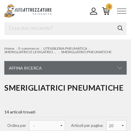
0
Home
E-commerce
UTENSILERIA PNEUMATICA
SMERIGLIATRICI E LEVIGATRICI PNEUMATICHE
SMERIGLIATRICI PNEUMATICHE
AFFINA RICERCA
UTENSILERIA PNEUMATICA
SMERIGLIATRICI PNEUMATICHE
avvitatori pneumatici
14 articoli trovati
cricchetti pneumatici
trapani pneumatici
Ordina per
Articoli per pagina: