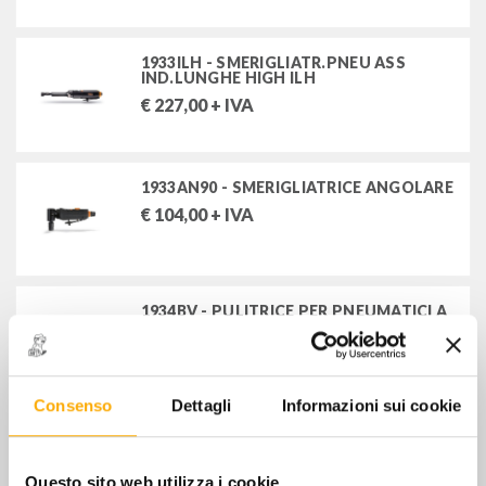
MARCHI
1933ILH - SMERIGLIATR.PNEU ASS
BETA UTENSILI SPA
IND.LUNGHE HIGH ILH
CHICAGO PNEUMATIC
€
227,00
+ IVA
DINO PAOLI SRL
FERVI-VEPRUG SRL
SIRA S.P.A.
1933AN90 - SMERIGLIATRICE ANGOLARE
€
104,00
+ IVA
1934BV - PULITRICE PER PNEUMATICI A
BASSE VELOCITA' - 3.700 rpm
€
113,00
+ IVA
Consenso
Dettagli
Informazioni sui cookie
STOCK
CP 9105Q-B - SMERIGLIATRICE DIRITTA -
PNEUMATICA
€
96,00
+ IVA
Questo sito web utilizza i cookie