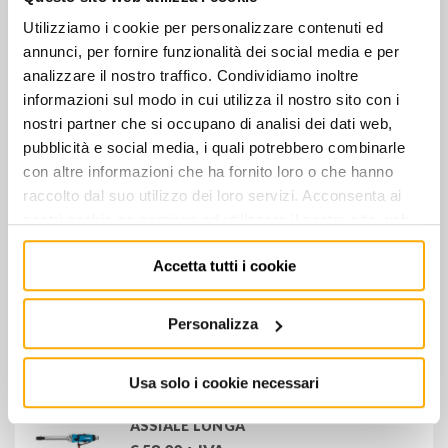
Utilizziamo i cookie per personalizzare contenuti ed
annunci, per fornire funzionalità dei social media e per
CP 860ES - FRESATRICE SMERIGLIATRICE
analizzare il nostro traffico. Condividiamo inoltre
DRITTA
informazioni sul modo in cui utilizza il nostro sito con i
€
135,00
+ IVA
nostri partner che si occupano di analisi dei dati web,
pubblicità e social media, i quali potrebbero combinarle
STOCK
con altre informazioni che ha fornito loro o che hanno
UG-38N - SMERIGLIATRICE DIRITTA
raccolto dal suo utilizzo dei loro servizi. Acconsenta ai
LEGGERA
nostri cookie se continua ad utilizzare il nostro sito web.
€
180,00
+ IVA
Accetta tutti i cookie
0050 - SET SMERIGLIATRICE
PNEUMATICA DRITTA
Personalizza
€
40,00
+ IVA
Usa solo i cookie necessari
0417 - SMERIGLIATRICE PNEUMATICA
ASSIALE LUNGA