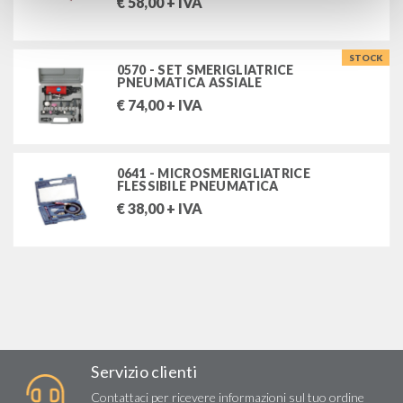
€
58,00
+ IVA
STOCK
0570 - SET SMERIGLIATRICE
PNEUMATICA ASSIALE
€
74,00
+ IVA
0641 - MICROSMERIGLIATRICE
FLESSIBILE PNEUMATICA
€
38,00
+ IVA
Servizio clienti
Contattaci
per ricevere informazioni sul tuo ordine