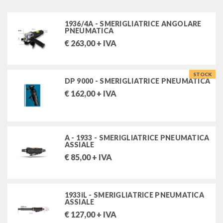
smerigliatrici e levigatrici pneumatiche
1936/4A - SMERIGLIATRICE ANGOLARE
smerigliatrici pneumatiche
PNEUMATICA
€
263,00
+ IVA
levigatrici pneumatiche
utensili pneumatici speciali
STOCK
DP 9000 - SMERIGLIATRICE PNEUMATICA
€
162,00
+ IVA
accessori per utensili pneumatici
pistole, tubi e avvolgitubi per aria compressa
A - 1933 - SMERIGLIATRICE PNEUMATICA
innesti e rubinetti rapidi (raccordi aria)
ASSIALE
€
85,00
+ IVA
FILTRA PER
1933iL - SMERIGLIATRICE PNEUMATICA
ASSIALE
Stock
€
127,00
+ IVA