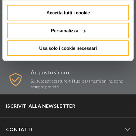
e sui nostri prodotti.
Accetta tutti i cookie
Assistenza tecnica
Vendita e assistenza tecnica dedicata in tutta Italia.
Personalizza
Compila il form
per richiedere assistenza.
Spedizioni e reso
Usa solo i cookie necessari
Consegna tramite corriere espresso.
Acquisto sicuro
Su autoattrezzature.it I tuoi pagamenti online sono
sempre protetti.
ISCRIVITI ALLA NEWSLETTER
Resta aggiornato su tutte le novità e
CONTATTI