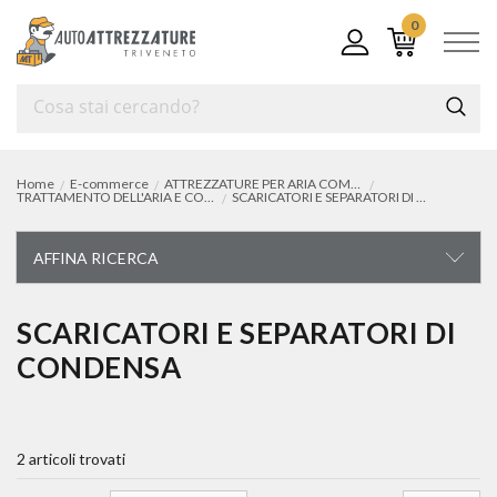
0
Home
E-commerce
ATTREZZATURE PER ARIA COMPRESSA
TRATTAMENTO DELL'ARIA E COMPONENTI PER IMPIANTI
SCARICATORI E SEPARATORI DI CONDENSA
AFFINA RICERCA
ATTREZZATURE PER ARIA COMPRESSA
SCARICATORI E SEPARATORI DI
CONDENSA
compressori a pistoni
compressori a vite
2 articoli trovati
trattamento dell'aria e componenti per impianti