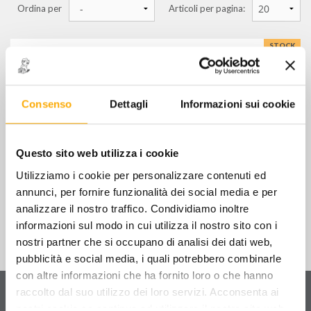
Ordina per
Articoli per pagina:
essiccatori
scaricatori e separatori di condensa
STOCK
filtri dell'aria per impianti
SCARICATORE DI CONDENSA
TEMPORIZZATO
€
159,00
+ IVA
Consenso
Dettagli
Informazioni sui cookie
FILTRA PER
CCS 21 - SEPARATORE DI CONDENSA IN
ACCIAIO
MARCHI
Questo sito web utilizza i cookie
€
174,00
+ IVA
FRIULAIR S.R.L.
Utilizziamo i cookie per personalizzare contenuti ed
annunci, per fornire funzionalità dei social media e per
analizzare il nostro traffico. Condividiamo inoltre
informazioni sul modo in cui utilizza il nostro sito con i
nostri partner che si occupano di analisi dei dati web,
pubblicità e social media, i quali potrebbero combinarle
con altre informazioni che ha fornito loro o che hanno
Servizio clienti
raccolto dal suo utilizzo dei loro servizi. Acconsenta ai
Contattaci
per ricevere informazioni sul tuo ordine
nostri cookie se continua ad utilizzare il nostro sito web.