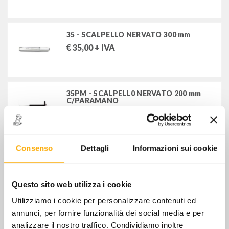
STANLEY-USAG-SWK
35 - SCALPELLO NERVATO 300 mm
€
35,00
+ IVA
35PM - SCALPELL0 NERVATO 200 mm
C/PARAMANO
€
27,00
+ IVA
Consenso
Dettagli
Informazioni sui cookie
35PM - SCALPELL0 NERVATO 250 mm
C/PARAMANO
€
34,00
+ IVA
Questo sito web utilizza i cookie
Utilizziamo i cookie per personalizzare contenuti ed
35PM - SCALPELL0 NERVATO 300 mm
annunci, per fornire funzionalità dei social media e per
C/PARAMANO
analizzare il nostro traffico. Condividiamo inoltre