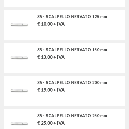
utensili per misurare e tracciare
35 - SCALPELLO NERVATO 125 mm
€
10,00
+ IVA
utensili per tagliare e manutenzioni varie
utensili per forare e filettare
35 - SCALPELLO NERVATO 150 mm
rivettatrici e rivetti
€
13,00
+ IVA
attrezzature per idraulica
saldatori e stazioni di saldatura
35 - SCALPELLO NERVATO 200 mm
€
19,00
+ IVA
FILTRA PER
MARCHI
35 - SCALPELLO NERVATO 250 mm
€
25,00
+ IVA
BETA UTENSILI SPA