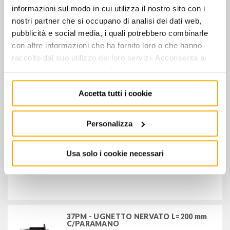
€
43,00
+ IVA
informazioni sul modo in cui utilizza il nostro sito con i
nostri partner che si occupano di analisi dei dati web,
pubblicità e social media, i quali potrebbero combinarle
36 - UGNETTO 125 mm
con altre informazioni che ha fornito loro o che hanno
€
8,00
+ IVA
raccolto dal suo utilizzo dei loro servizi. Acconsenta ai
nostri cookie se continua ad utilizzare il nostro sito web.
Accetta tutti i cookie
37 - UGNETTO NERVATO L=150 mm
€
15,00
+ IVA
Personalizza
Usa solo i cookie necessari
37 - UGNETTO NERVATO L=200 mm
€
20,00
+ IVA
37PM - UGNETTO NERVATO L=200 mm
C/PARAMANO