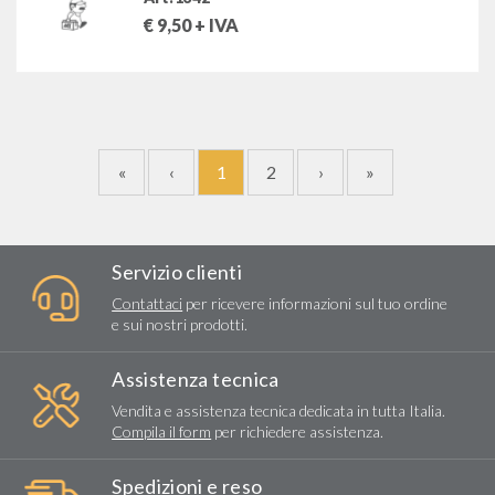
€
9,50
+ IVA
«
‹
1
2
›
»
Servizio clienti
Contattaci
per ricevere informazioni sul tuo ordine
e sui nostri prodotti.
Assistenza tecnica
Vendita e assistenza tecnica dedicata in tutta Italia.
Compila il form
per richiedere assistenza.
Spedizioni e reso