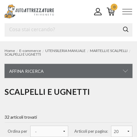
0
Home
E-commerce
UTENSILERIA MANUALE
MARTELLI E SCALPELLI
SCALPELLI E UGNETTI
AFFINA RICERCA
UTENSILERIA MANUALE
SCALPELLI E UGNETTI
carrelli e cassettiere portautensili
32 articoli trovati
chiavi di manovra
chiavi a bussola e accessori
Ordina per
Articoli per pagina: