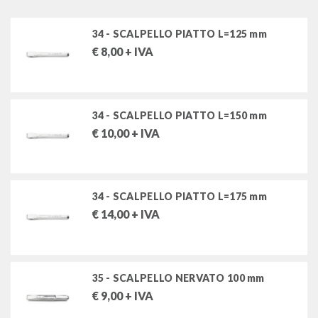
chiavi a bussola a macchina e accessori (rinforzate)
34 - SCALPELLO PIATTO L=125 mm
giraviti, cacciaviti, chiavi maschio
€
8,00
+ IVA
inserti e portainserti
pinze e tronchesi
34 - SCALPELLO PIATTO L=150 mm
€
10,00
+ IVA
martelli e scalpelli
martelli per meccanici
martelli speciali
34 - SCALPELLO PIATTO L=175 mm
mazzuole in gomma, plastica, nylon e rame
€
14,00
+ IVA
scalpelli e ugnetti
punzoni, cacciaspine e bulini
punte e scalpelli per edilizia
35 - SCALPELLO NERVATO 100 mm
€
9,00
+ IVA
chiavi dinamometriche, moltiplicatori