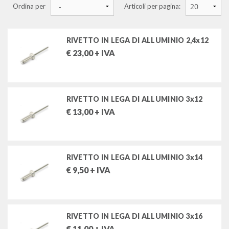
Ordina per
Articoli per pagina:
chiavi a bussola a macchina e accessori (rinforzate)
giraviti, cacciaviti, chiavi maschio
RIVETTO IN LEGA DI ALLUMINIO 2,4x12
€
23,00
+ IVA
inserti e portainserti
pinze e tronchesi
RIVETTO IN LEGA DI ALLUMINIO 3x12
martelli e scalpelli
€
13,00
+ IVA
chiavi dinamometriche, moltiplicatori
utensili per misurare e tracciare
RIVETTO IN LEGA DI ALLUMINIO 3x14
€
9,50
+ IVA
utensili per tagliare e manutenzioni varie
utensili per forare e filettare
RIVETTO IN LEGA DI ALLUMINIO 3x16
rivettatrici e rivetti
€
11,00
+ IVA