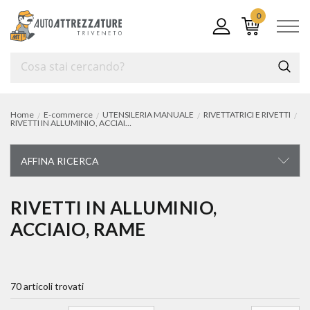
0
Home
E-commerce
UTENSILERIA MANUALE
RIVETTATRICI E RIVETTI
RIVETTI IN ALLUMINIO, ACCIAIO, RAME
AFFINA RICERCA
UTENSILERIA MANUALE
RIVETTI IN ALLUMINIO,
ACCIAIO, RAME
carrelli e cassettiere portautensili
chiavi di manovra
70 articoli trovati
chiavi a bussola e accessori