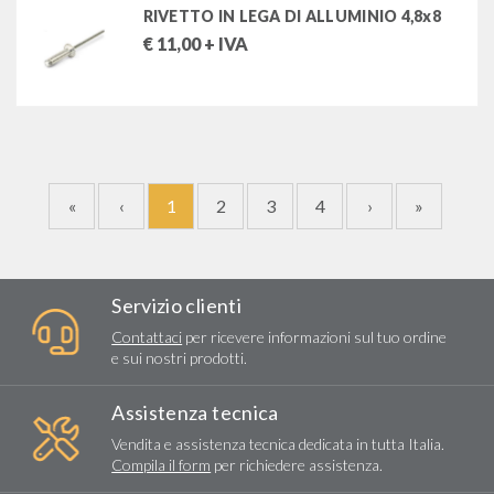
RIVETTO IN LEGA DI ALLUMINIO 4,8x8
€
11,00
+ IVA
«
‹
1
2
3
4
›
»
Servizio clienti
Contattaci
per ricevere informazioni sul tuo ordine
e sui nostri prodotti.
Assistenza tecnica
Vendita e assistenza tecnica dedicata in tutta Italia.
Compila il form
per richiedere assistenza.