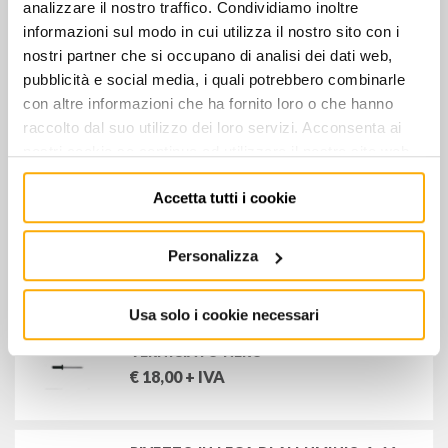
analizzare il nostro traffico. Condividiamo inoltre
€
11,00
+ IVA
informazioni sul modo in cui utilizza il nostro sito con i
nostri partner che si occupano di analisi dei dati web,
pubblicità e social media, i quali potrebbero combinarle
con altre informazioni che ha fornito loro o che hanno
RIVETTO IN LEGA DI ALLUMINIO 4x10
raccolto dal suo utilizzo dei loro servizi. Acconsenta ai
€
9,50
+ IVA
nostri cookie se continua ad utilizzare il nostro sito web.
Accetta tutti i cookie
RIVETTO IN LEGA DI ALLUMINIO 4x14
CON CHIODO
Personalizza
€
16,00
+ IVA
Usa solo i cookie necessari
RIVETTO IN LEGA ALLUMINIO 4x14
VERNICIATO NERO
€
18,00
+ IVA