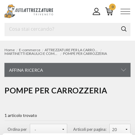
0
Home
E-commerce
ATTREZZATURE PER LA CARROZZERIA
MARTINETTI IDRAULICI E COMPLEMENTI DA TIRO
POMPE PER CARROZZERIA
AFFINA RICERCA
ATTREZZATURE PER LA CARROZZERIA
POMPE PER CARROZZERIA
saldatrici
1 articolo trovato
kit per saldatura e accessori
lavapistole da verniciatura
Ordina per
Articoli per pagina: