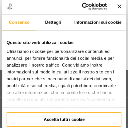
attrezzi per parabrezza
358/A - POMPA IDRAULICA MANUALE
COMPLETA
riparazione bolle da grandine e plastiche
Consenso
Dettagli
Informazioni sui cookie
€
290,00
+ IVA
raddrizzatori per carrozzeria
Questo sito web utilizza i cookie
martinetti idraulici e complementi da tiro
Utilizziamo i cookie per personalizzare contenuti ed
kit martinetti idraulici
annunci, per fornire funzionalità dei social media e per
pistoni per carrozzeria
analizzare il nostro traffico. Condividiamo inoltre
informazioni sul modo in cui utilizza il nostro sito con i
marsetti, ganci e catene per carrozzeria
Servizio clienti
nostri partner che si occupano di analisi dei dati web,
Contattaci
per ricevere informazioni sul tuo ordine
pubblicità e social media, i quali potrebbero combinarle
altre attrezzature per carrozzeria
e sui nostri prodotti.
con altre informazioni che ha fornito loro o che hanno
raccolto dal suo utilizzo dei loro servizi. Acconsenta ai
scalette, cavalletti e carrelli per carrozzeria
Assistenza tecnica
nostri cookie se continua ad utilizzare il nostro sito web.
Vendita e assistenza tecnica dedicata in tutta Italia.
utensili per carrozzeria
Compila il form
per richiedere assistenza.
Accetta tutti i cookie