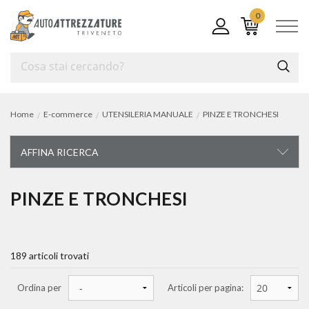
0
Home
E-commerce
UTENSILERIA MANUALE
PINZE E TRONCHESI
AFFINA RICERCA
UTENSILERIA MANUALE
PINZE E TRONCHESI
carrelli e cassettiere portautensili
189 articoli trovati
chiavi di manovra
chiavi a bussola e accessori
Ordina per
Articoli per pagina: