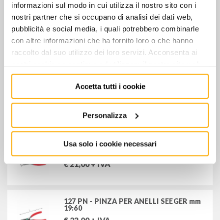
informazioni sul modo in cui utilizza il nostro sito con i
nostri partner che si occupano di analisi dei dati web,
pubblicità e social media, i quali potrebbero combinarle
127 N - PINZA PER ANELLI SEEGER mm
19:60
con altre informazioni che ha fornito loro o che hanno
€
21,00
+ IVA
raccolto dal suo utilizzo dei loro servizi. Acconsenta ai
nostri cookie se continua ad utilizzare il nostro sito web.
Accetta tutti i cookie
127 PN - PINZA PER ANELLI SEEGER mm
8:13
€
21,00
+ IVA
Personalizza
Usa solo i cookie necessari
127 PN - PINZA PER ANELLI SEEGER mm
12:25
€
21,00
+ IVA
127 PN - PINZA PER ANELLI SEEGER mm
19:60