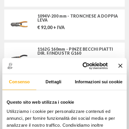
F.LLI MIORI snc
SPIN S.R.L.
1094V-200 mm - TRONCHESE A DOPPIA
STANLEY-USAG-SWK
LEVA
€
92,00
+ IVA
1162G 160mm - PINZE BECCHI PIATTI
DIR. F/INDUSTR G160
€
16,00
+ IVA
Consenso
Dettagli
Informazioni sui cookie
127 N - PINZA PER ANELLI SEEGER mm
8:13
€
19,00
+ IVA
Questo sito web utilizza i cookie
Utilizziamo i cookie per personalizzare contenuti ed
127 N - PINZA PER ANELLI SEEGER mm
annunci, per fornire funzionalità dei social media e per
12:25
analizzare il nostro traffico. Condividiamo inoltre
€
19,00
+ IVA