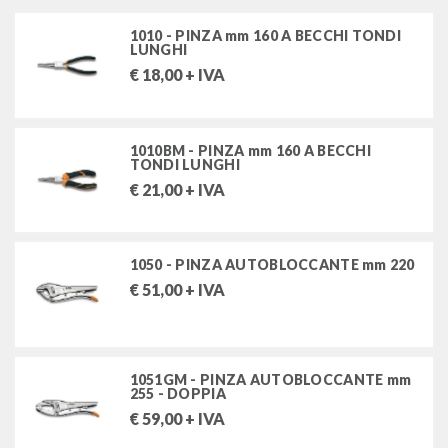
chiavi a bussola a macchina e accessori (rinforzate)
1010 - PINZA mm 160 A BECCHI TONDI
LUNGHI
giraviti, cacciaviti, chiavi maschio
€
18,00
+ IVA
inserti e portainserti
pinze e tronchesi
1010BM - PINZA mm 160 A BECCHI
TONDI LUNGHI
pinze universali
€
21,00
+ IVA
pinze per anelli elastici (seeger)
pinze autobloccanti
1050 - PINZA AUTOBLOCCANTE mm 220
pinze per fascette
€
51,00
+ IVA
pinze e morsetti per occlusione tubi
tronchesi
1051GM - PINZA AUTOBLOCCANTE mm
martelli e scalpelli
255 - DOPPIA
€
59,00
+ IVA
chiavi dinamometriche, moltiplicatori