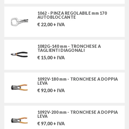
utensili per misurare e tracciare
1062 - PINZA REGOLABILE mm 170
AUTOBLOCCANTE
utensili per tagliare e manutenzioni varie
€
22,00
+ IVA
utensili per forare e filettare
1082G-140 mm - TRONCHESE A
rivettatrici e rivetti
TAGLIENTI DIAGONALI
€
15,00
+ IVA
attrezzature per idraulica
saldatori e stazioni di saldatura
1092V-180 mm - TRONCHESE A DOPPIA
LEVA
€
92,00
+ IVA
FILTRA PER
MARCHI
1092V-200 mm - TRONCHESE A DOPPIA
LEVA
AFA CATTANEO S.R.L.
€
97,00
+ IVA
BETA UTENSILI SPA