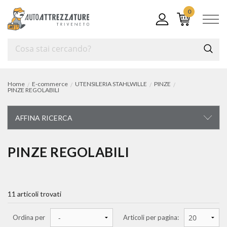
0
Home
E-commerce
UTENSILERIA STAHLWILLE
PINZE
PINZE REGOLABILI
AFFINA RICERCA
UTENSILERIA STAHLWILLE
PINZE REGOLABILI
carrelli ed assortimenti
11 articoli trovati
chiavi di manovra
chiavi a bussola
Ordina per
Articoli per pagina: