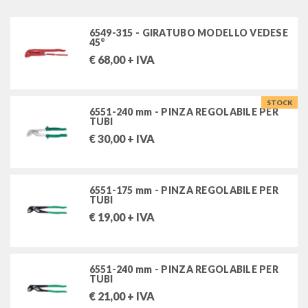
chiavi a bussola impact
6549-315 - GIRATUBO MODELLO VEDESE
45°
chiavi dinamometriche
€
68,00
+ IVA
giraviti
STOCK
pinze
6551-240 mm - PINZA REGOLABILE PER
TUBI
pinze stahlwille
€
30,00
+ IVA
pinze per anelli elastici
pinze regolabili
6551-175 mm - PINZA REGOLABILE PER
tronchesi stahlwille
TUBI
spellafili e pinze per fili
€
19,00
+ IVA
assortimenti pinze
pinze isolate vde 1000v
6551-240 mm - PINZA REGOLABILE PER
TUBI
giratubi, martelli, lime ed altri utensili
€
21,00
+ IVA