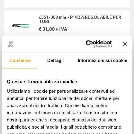
estrattori
6551-300 mm - PINZA REGOLABILE PER
utensili speciali per autoveicoli
TUBI
€
31,00
+ IVA
FILTRA PER
STOCK
6554-250 mm - PINZA PER TUBI A
REGOLAZIONE
Stock
Consenso
Dettagli
Informazioni sui cookie
€
51,00
+ IVA
MARCHI
Questo sito web utilizza i cookie
6564 - PINZA A MORSETTO NICHELATA
STAHLWILLE UTENSILI SRL
Utilizziamo i cookie per personalizzare contenuti ed
€
24,00
+ IVA
annunci, per fornire funzionalità dei social media e per
analizzare il nostro traffico. Condividiamo inoltre
informazioni sul modo in cui utilizza il nostro sito con i
nostri partner che si occupano di analisi dei dati web,
6564 5 - PINZA A MORSETTO 250 mm
pubblicità e social media, i quali potrebbero combinarle
€
28,00
+ IVA