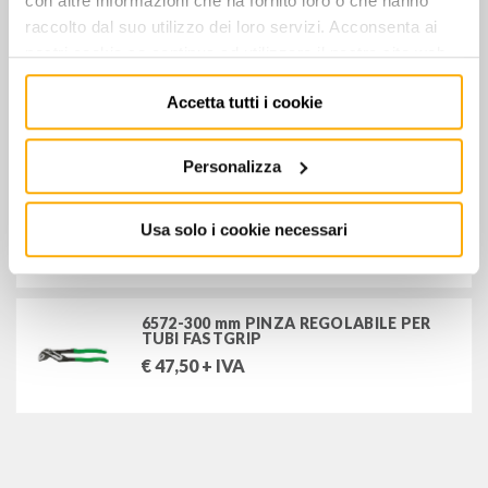
con altre informazioni che ha fornito loro o che hanno
raccolto dal suo utilizzo dei loro servizi. Acconsenta ai
nostri cookie se continua ad utilizzare il nostro sito web.
6572-180 mm PINZA REGOLABILE PER
TUBI FASTGRIP
Accetta tutti i cookie
€
33,00
+ IVA
Personalizza
6572-240 mm - PINZA REGOLABILE PER
TUBI
Usa solo i cookie necessari
€
34,00
+ IVA
6572-300 mm PINZA REGOLABILE PER
TUBI FASTGRIP
€
47,50
+ IVA