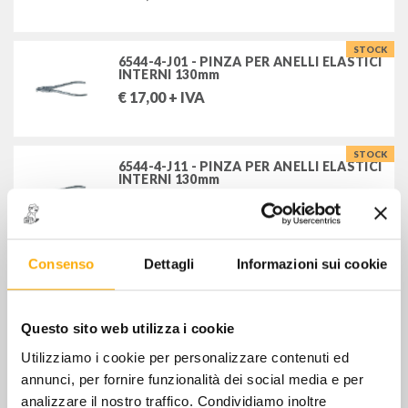
STOCK
6544-4-J01 - PINZA PER ANELLI ELASTICI
INTERNI 130mm
€
17,00
+ IVA
STOCK
6544-4-J11 - PINZA PER ANELLI ELASTICI
INTERNI 130mm
€
18,00
+ IVA
STOCK
Consenso
Dettagli
Informazioni sui cookie
6544-4-J21 - PINZA PER ANELLI ELASTICI
INTERNI
€
22,00
+ IVA
Questo sito web utilizza i cookie
Utilizziamo i cookie per personalizzare contenuti ed
STOCK
6544-4-J31 - PINZA PER ANELLI ELASTICI
annunci, per fornire funzionalità dei social media e per
INTERNI 215mm
analizzare il nostro traffico. Condividiamo inoltre