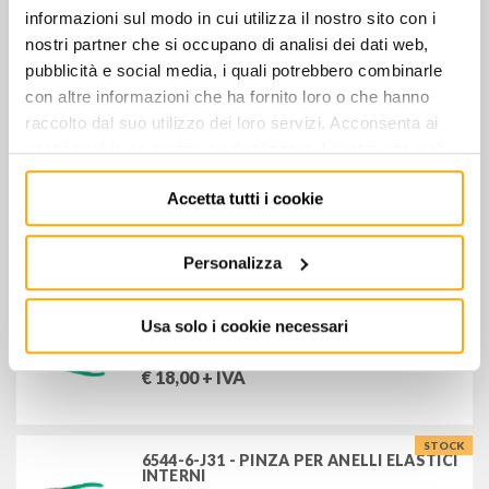
€
26,00
+ IVA
informazioni sul modo in cui utilizza il nostro sito con i
nostri partner che si occupano di analisi dei dati web,
pubblicità e social media, i quali potrebbero combinarle
STOCK
6544-4-J41 - PINZA PER ANELLI ELASTICI
con altre informazioni che ha fornito loro o che hanno
INTERNI 300mm
raccolto dal suo utilizzo dei loro servizi. Acconsenta ai
€
49,00
+ IVA
nostri cookie se continua ad utilizzare il nostro sito web.
STOCK
Accetta tutti i cookie
6544-6-J11 - PINZA PER ANELLI ELASTICI
INTERNI
€
17,00
+ IVA
Personalizza
STOCK
Usa solo i cookie necessari
6544-6-J21 - PINZA PER ANELLI ELASTICI
INTERNI
€
18,00
+ IVA
STOCK
6544-6-J31 - PINZA PER ANELLI ELASTICI
INTERNI