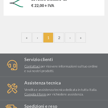
€
22,00
+ IVA
«
‹
1
2
›
»
Servizio clienti
Contattaci
per ricevere informazioni sul tuo ordine
e sui nostri prodotti.
Assistenza tecnica
Vendita e assistenza tecnica dedicata in tutta Italia.
Compila il form
per richiedere assistenza.
Spedizioni e reso