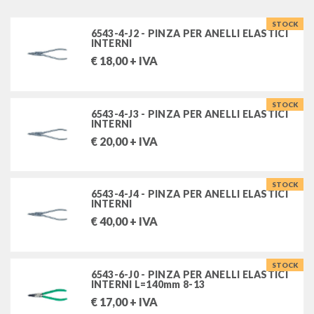
chiavi a bussola impact
STOCK
6543-4-J2 - PINZA PER ANELLI ELASTICI
INTERNI
chiavi dinamometriche
€
18,00
+ IVA
giraviti
STOCK
pinze
6543-4-J3 - PINZA PER ANELLI ELASTICI
INTERNI
pinze stahlwille
€
20,00
+ IVA
pinze per anelli elastici
pinze regolabili
STOCK
6543-4-J4 - PINZA PER ANELLI ELASTICI
tronchesi stahlwille
INTERNI
spellafili e pinze per fili
€
40,00
+ IVA
assortimenti pinze
pinze isolate vde 1000v
STOCK
6543-6-J0 - PINZA PER ANELLI ELASTICI
INTERNI L=140mm 8-13
giratubi, martelli, lime ed altri utensili
€
17,00
+ IVA