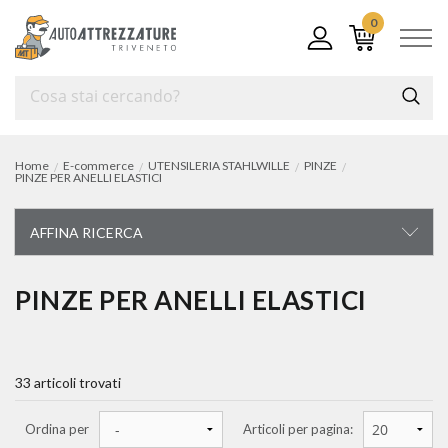
0
Home
E-commerce
UTENSILERIA STAHLWILLE
PINZE
PINZE PER ANELLI ELASTICI
AFFINA RICERCA
UTENSILERIA STAHLWILLE
PINZE PER ANELLI ELASTICI
carrelli ed assortimenti
33 articoli trovati
chiavi di manovra
chiavi a bussola
Ordina per
Articoli per pagina: