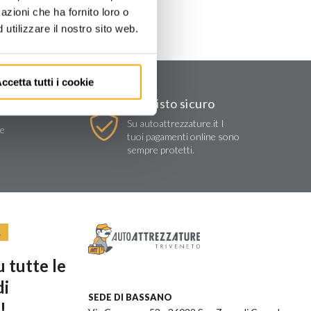
azioni che ha fornito loro o
utilizzare il nostro sito web.
ccetta tutti i cookie
Acquisto sicuro
Su autoattrezzature.it I
re
tuoi pagamenti online sono
sempre protetti.
R
 tutte le
di
SEDE DI BASSANO
!