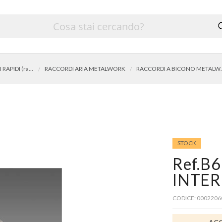
INNESTI E RUBINETTI RAPIDI (raccordi aria)
RACCORDI ARIA METALWORK
RACCORDI 
STOCK
Ref.B
INTER
CODICE: 0002206