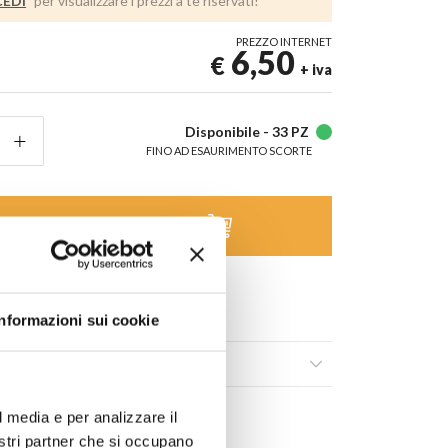
EDI
per visualizzare i prezzi a te riservati!
PREZZO INTERNET
6,50
€
+ iva
Disponibile -
33 PZ
FINO AD ESAURIMENTO SCORTE
AGGIUNGI AL CARRELLO
 lista dei
Condividi
Informazioni sui cookie
ili
l media e per analizzare il
nostri partner che si occupano