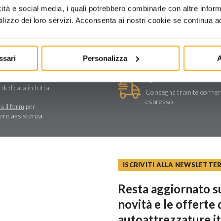
icità e social media, i quali potrebbero combinarle con altre inform
lizzo dei loro servizi. Acconsenta ai nostri cookie se continua ad 
ssari
Personalizza
A
stenza tecnica
Spedizioni e reso
a e assistenza
 dedicata in tutta
Consegna tramite corrie
espresso.
a il form
per
dere assistenza.
ISCRIVITI ALLA NEWSLETTE
Resta aggiornato su
novità e le offerte 
autoattrezzature.it