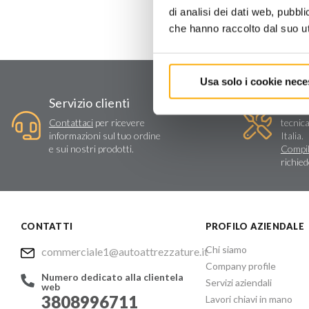
di analisi dei dati web, pubbl
che hanno raccolto dal suo uti
Usa solo i cookie nece
Assi
Servizio clienti
Vendit
Contattaci
per ricevere
tecnica
informazioni sul tuo ordine
Italia.
e sui nostri prodotti.
Compil
richie
CONTATTI
PROFILO AZIENDALE
Chi siamo
commerciale1@autoattrezzature.it
Company profile
Numero dedicato alla clientela
Servizi aziendali
web
3808996711
Lavori chiavi in mano