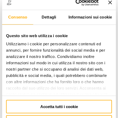
Consenso
Dettagli
Informazioni sui cookie
STOCK
Questo sito web utilizza i cookie
Ref.B6 - RACCORDO
Utilizziamo i cookie per personalizzare contenuti ed
CODICE: 0002206004
annunci, per fornire funzionalità dei social media e per
analizzare il nostro traffico. Condividiamo inoltre
ACCEDI
per visualizzare i prezzi a te riservati!
informazioni sul modo in cui utilizza il nostro sito con i
nostri partner che si occupano di analisi dei dati web,
PREZZO INTERNET
pubblicità e social media, i quali potrebbero combinarle
3,50
€
+ iva
con altre informazioni che ha fornito loro o che hanno
raccolto dal suo utilizzo dei loro servizi. Acconsenta ai
nostri cookie se continua ad utilizzare il nostro sito web.
Disponibile -
25 PZ
FINO AD ESAURIMENTO SCORTE
Accetta tutti i cookie