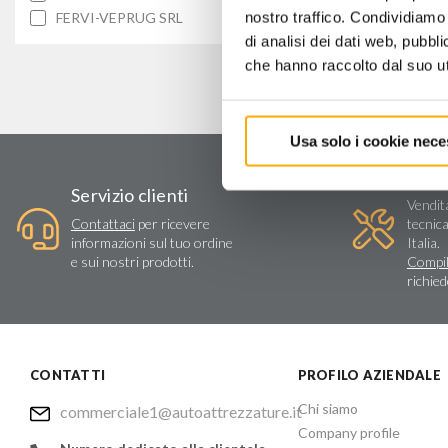
nostro traffico. Condividiamo 
FERVI-VEPRUG SRL
di analisi dei dati web, pubbl
che hanno raccolto dal suo uti
Usa solo i cookie nece
Assi
Servizio clienti
Vendit
Contattaci
per ricevere
tecnica
informazioni sul tuo ordine
Italia.
e sui nostri prodotti.
Compil
richie
CONTATTI
PROFILO AZIENDALE
Chi siamo
commerciale1@autoattrezzature.it
Company profile