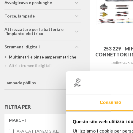
avvolgicavo e prolunghe
torce, lampade
attrezzature per la batteria e
l'impianto elettrico
strumenti digitali
253 229 - MI
CONNETTORI I
multimetri e pinze amperometriche
Codice: A253
altri strumenti digitali
89,00
lampade philips
€
+
Consenso
FILTRA PER
MARCHI
Questo sito web utilizza i c
Utilizziamo i cookie per perso
AFA CATTANEO S.R.L.