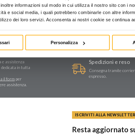
inoltre informazioni sul modo in cui utilizza il nostro sito con i 
icità e social media, i quali potrebbero combinarle con altre inform
lizzo dei loro servizi. Acconsenta ai nostri cookie se continua ad 
ssari
Personalizza
A
stenza tecnica
Spedizioni e reso
a e assistenza
 dedicata in tutta
Consegna tramite corrie
espresso.
a il form
per
dere assistenza.
ISCRIVITI ALLA NEWSLETTE
Resta aggiornato su