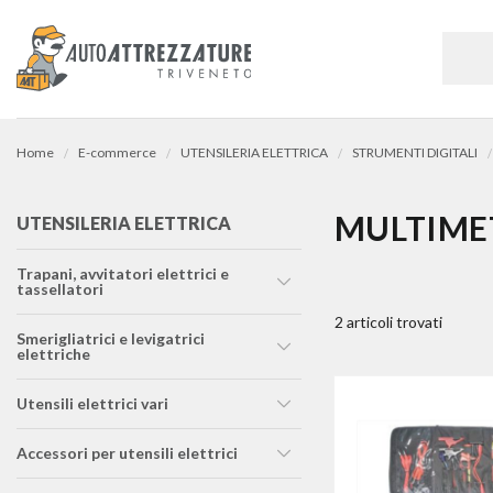
Home
E-commerce
UTENSILERIA ELETTRICA
STRUMENTI DIGITALI
MULTIME
UTENSILERIA ELETTRICA
trapani, avvitatori elettrici e
tassellatori
2 articoli trovati
smerigliatrici e levigatrici
elettriche
utensili elettrici vari
accessori per utensili elettrici