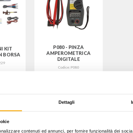
P080 - PINZA
NI KIT
AMPEROMETRICA
N BORSA
DIGITALE
229
Codice: P080
33,00
 IVA
€
+ IVA
Dettagli
ookie
nalizzare contenuti ed annunci, per fornire funzionalità dei socia