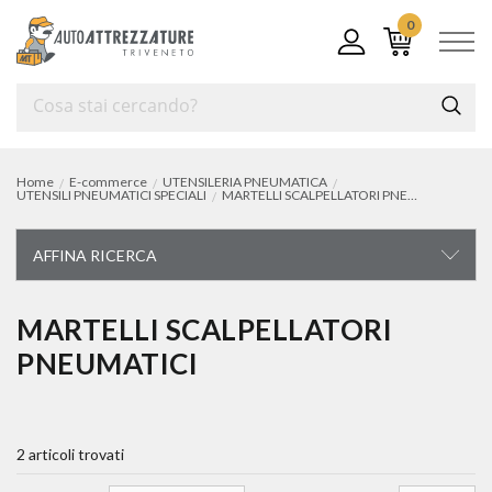
0
Home
E-commerce
UTENSILERIA PNEUMATICA
UTENSILI PNEUMATICI SPECIALI
MARTELLI SCALPELLATORI PNEUMATICI
AFFINA RICERCA
UTENSILERIA PNEUMATICA
MARTELLI SCALPELLATORI
PNEUMATICI
avvitatori pneumatici
cricchetti pneumatici
2 articoli trovati
trapani pneumatici