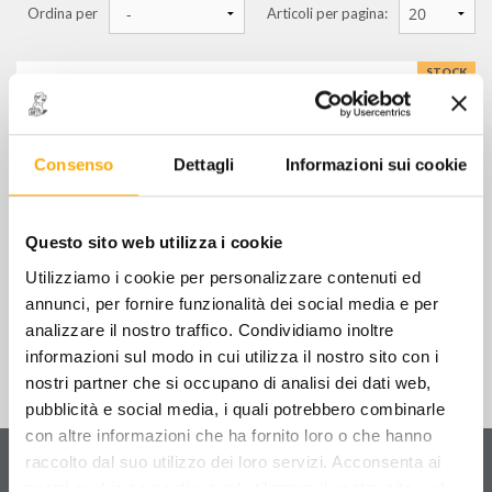
Ordina per
Articoli per pagina:
smerigliatrici e levigatrici pneumatiche
STOCK
utensili pneumatici speciali
CP 7150K - MARTELLO SCALPELLATORE
€
120,00
+ IVA
pulisci mbx
pulitori pneumatici a bassi giri
Consenso
Dettagli
Informazioni sui cookie
martelli scalpellatori pneumatici
STOCK
giraviti pneumatici
0059/SC - SCALPELLO PIATTO PER ART.
0059
Questo sito web utilizza i cookie
€
14,00
+ IVA
accessori per utensili pneumatici
Utilizziamo i cookie per personalizzare contenuti ed
annunci, per fornire funzionalità dei social media e per
pistole, tubi e avvolgitubi per aria compressa
analizzare il nostro traffico. Condividiamo inoltre
informazioni sul modo in cui utilizza il nostro sito con i
innesti e rubinetti rapidi (raccordi aria)
nostri partner che si occupano di analisi dei dati web,
pubblicità e social media, i quali potrebbero combinarle
con altre informazioni che ha fornito loro o che hanno
Servizio clienti
FILTRA PER
raccolto dal suo utilizzo dei loro servizi. Acconsenta ai
Contattaci
per ricevere informazioni sul tuo ordine
nostri cookie se continua ad utilizzare il nostro sito web.