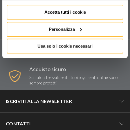
e sui nostri prodotti.
MARCHI
Accetta tutti i cookie
CHICAGO PNEUMATIC
Assistenza tecnica
FERVI-VEPRUG SRL
Vendita e assistenza tecnica dedicata in tutta Italia.
Personalizza
Compila il form
per richiedere assistenza.
Spedizioni e reso
Usa solo i cookie necessari
Consegna tramite corriere espresso.
Acquisto sicuro
Su autoattrezzature.it I tuoi pagamenti online sono
sempre protetti.
ISCRIVITI ALLA NEWSLETTER
Resta aggiornato su tutte le novità e
CONTATTI