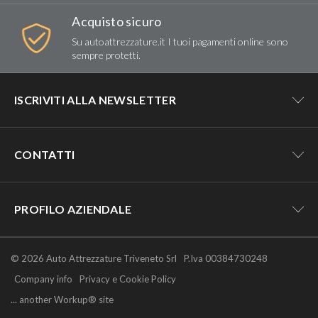
Acquisto sicuro
Su autoattrezzature.it I tuoi pagamenti online sono
sempre protetti.
ISCRIVITI ALLA NEWSLETTER
Resta aggiornato su tutte le novità e
CONTATTI
le offerte di autoattrezzature.it!
commerciale1@autoattrezzature.it
PROFILO AZIENDALE
Numero dedicato alla clientela web
3808996711
Acconsento al trattamento dei miei dati personali (
Privacy
Chi siamo
© 2026 Auto Attrezzature Triveneto Srl
Policy
)
P.Iva 00384730248
(solo whatsapp)
Company profile
Company info
Privacy e Cookie Policy
... another Workup® site
Servizi aziendali
SEGUICI SU