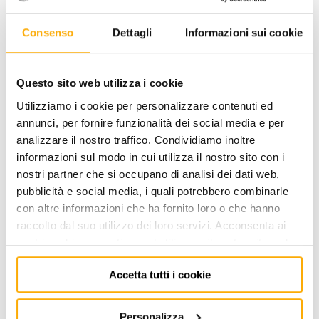
alla norma europea EN 1493 – Vehicle lifts.
www.omcn.it
Consenso
Dettagli
Informazioni sui cookie
Questo sito web utilizza i cookie
VIDEO
Utilizziamo i cookie per personalizzare contenuti ed
annunci, per fornire funzionalità dei social media e per
analizzare il nostro traffico. Condividiamo inoltre
informazioni sul modo in cui utilizza il nostro sito con i
nostri partner che si occupano di analisi dei dati web,
pubblicità e social media, i quali potrebbero combinarle
con altre informazioni che ha fornito loro o che hanno
raccolto dal suo utilizzo dei loro servizi. Acconsenta ai
nostri cookie se continua ad utilizzare il nostro sito web.
Accetta tutti i cookie
Personalizza