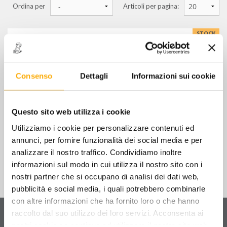
Ordina per
Articoli per pagina:
macchine per lavaggio interni e tessuti
STOCK
sanificatori
SKIN - DETERGENTE BIODEGRADABILE x
ART.CK31F (1 Kg)
€
9,00
+ IVA
vasche di lavaggio
Consenso
Dettagli
Informazioni sui cookie
nebulizzatori e schiumogeni
4.130-116.0 - BOCCHETTA MANUALE
(POLTRONE)
stoccaggio olio, carburanti e batterie esauste
Questo sito web utilizza i cookie
€
80,00
+ IVA
Utilizziamo i cookie per personalizzare contenuti ed
altre attrezzature per l'ecologia e la pulizia
annunci, per fornire funzionalità dei social media e per
analizzare il nostro traffico. Condividiamo inoltre
informazioni sul modo in cui utilizza il nostro sito con i
FILTRA PER
nostri partner che si occupano di analisi dei dati web,
pubblicità e social media, i quali potrebbero combinarle
Stock
con altre informazioni che ha fornito loro o che hanno
Servizio clienti
raccolto dal suo utilizzo dei loro servizi. Acconsenta ai
MARCHI
Contattaci
per ricevere informazioni sul tuo ordine
nostri cookie se continua ad utilizzare il nostro sito web.