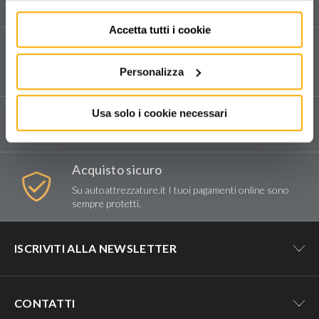
e sui nostri prodotti.
KARCHER S.p.A.
Accetta tutti i cookie
RUPES SPA
Assistenza tecnica
Vendita e assistenza tecnica dedicata in tutta Italia.
Personalizza
Compila il form
per richiedere assistenza.
Spedizioni e reso
Usa solo i cookie necessari
Consegna tramite corriere espresso.
Acquisto sicuro
Su autoattrezzature.it I tuoi pagamenti online sono
sempre protetti.
ISCRIVITI ALLA NEWSLETTER
Resta aggiornato su tutte le novità e
CONTATTI