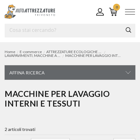
0
Home
E-commerce
ATTREZZATURE ECOLOGICHE e PER LA PULIZIA
LAVAPAVIMENTI, MACCHINE A SPRUZZO
MACCHINE PER LAVAGGIO INTERNI E TESSUTI
AFFINA RICERCA
ATTREZZATURE ECOLOGICHE E PER LA PULIZIA
MACCHINE PER LAVAGGIO
INTERNI E TESSUTI
idropulitrici
aspirapolvere/aspiraliquidi, spazzatrici
2 articoli trovati
lavapavimenti, macchine a spruzzo