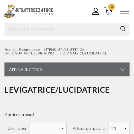
0
Home
E-commerce
UTENSILERIA ELETTRICA
SMERIGLIATRICI E LEVIGATRICI ELETTRICHE
LEVIGATRICE/LUCIDATRICE
AFFINA RICERCA
UTENSILERIA ELETTRICA
LEVIGATRICE/LUCIDATRICE
trapani, avvitatori elettrici e tassellatori
2 articoli trovati
smerigliatrici e levigatrici elettriche
smerigliatrici elettriche
Ordina per
Articoli per pagina:
levigatrici elettriche