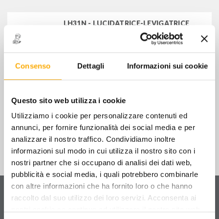
lucidatrici angolari elettriche
LH31N - LUCIDATRICE-LEVIGATRICE
levigatrice/lucidatrice
ANGOLARE
€
358,00
+ IVA
utensili elettrici vari
Consenso
Dettagli
Informazioni sui cookie
STOCK
accessori per utensili elettrici
LH232N - LEVIGATRICE LUCIDATRICE
230V-1200 Watt
€
381,00
+ IVA
avvolgicavo e prolunghe
Questo sito web utilizza i cookie
Utilizziamo i cookie per personalizzare contenuti ed
torce, lampade
annunci, per fornire funzionalità dei social media e per
analizzare il nostro traffico. Condividiamo inoltre
attrezzature per la batteria e l'impianto elettrico
informazioni sul modo in cui utilizza il nostro sito con i
nostri partner che si occupano di analisi dei dati web,
strumenti digitali
pubblicità e social media, i quali potrebbero combinarle
Servizio clienti
con altre informazioni che ha fornito loro o che hanno
lampade philips
raccolto dal suo utilizzo dei loro servizi. Acconsenta ai
Contattaci
per ricevere informazioni sul tuo ordine
nostri cookie se continua ad utilizzare il nostro sito web.
e sui nostri prodotti.