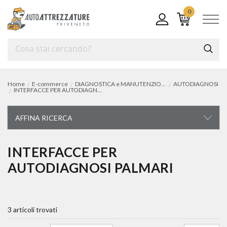
0
Home
E-commerce
DIAGNOSTICA e MANUTENZIONE ARIA CONDIZIONATA
AUTODIAGNOSI
INTERFACCE PER AUTODIAGNOSI PALMARI
AFFINA RICERCA
DIAGNOSTICA E MANUTENZIONE ARIA
INTERFACCE PER
CONDIZIONATA
AUTODIAGNOSI PALMARI
autodiagnosi
autodiagnosi per auto e veicoli commerciali
3 articoli trovati
interfacce per autodiagnosi palmari
sistemi adas