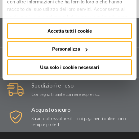
con altre informazioni che ha fornito loro o che hanno
raccolto dal suo utilizzo dei loro servizi. Acconsenta ai
nostri cookie se continua ad utilizzare il nostro sito web.
Servizio clienti
Accetta tutti i cookie
Contattaci
per ricevere informazioni sul tuo ordine
e sui nostri prodotti.
Personalizza
Assistenza tecnica
Vendita e assistenza tecnica dedicata in tutta Italia.
Usa solo i cookie necessari
Compila il form
per richiedere assistenza.
Spedizioni e reso
Consegna tramite corriere espresso.
Acquisto sicuro
Su autoattrezzature.it I tuoi pagamenti online sono
sempre protetti.