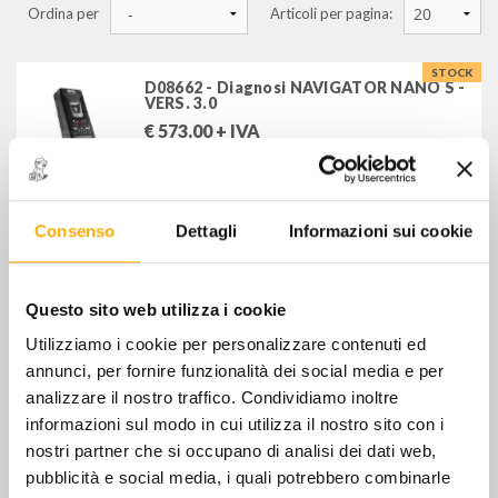
Ordina per
Articoli per pagina:
cavi, accessori, integrazioni software per autodiagnosi
STOCK
D08662 - Diagnosi NAVIGATOR NANO S -
VERS. 3.0
oscilloscopi e diagnosi gas di scarico
€
573,00
+ IVA
stazioni di ricarica aria condizionata
STOCK
accessori per manutenzione impianti a/c
D09210 - Diagnosi NAVIGATOR TXC
PASS-THRU
Consenso
Dettagli
Informazioni sui cookie
€
869,00
+ IVA
FILTRA PER
Questo sito web utilizza i cookie
STOCK
D117D0 - Diagnosi NAVIGATOR TXB
Utilizziamo i cookie per personalizzare contenuti ed
MARCHI
EVOLUTION
annunci, per fornire funzionalità dei social media e per
€
581,00
+ IVA
TEXA S.P.A.
analizzare il nostro traffico. Condividiamo inoltre
informazioni sul modo in cui utilizza il nostro sito con i
nostri partner che si occupano di analisi dei dati web,
pubblicità e social media, i quali potrebbero combinarle