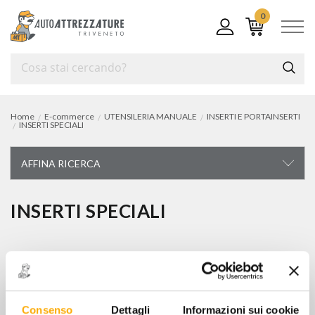
0
Home
E-commerce
UTENSILERIA MANUALE
INSERTI E PORTAINSERTI
INSERTI SPECIALI
AFFINA RICERCA
UTENSILERIA MANUALE
INSERTI SPECIALI
carrelli e cassettiere portautensili
0 articoli trovati
chiavi di manovra
chiavi a bussola e accessori
Ordina per
Articoli per pagina:
Consenso
Dettagli
Informazioni sui cookie