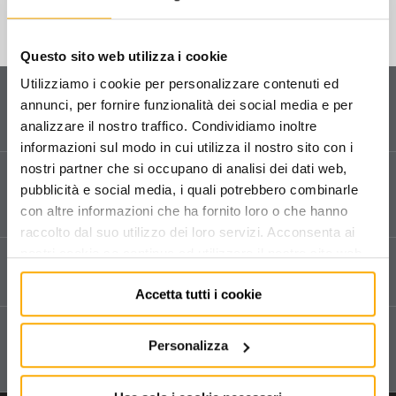
chiavi a bussola a macchina e accessori (rinforzate)
Questo sito web utilizza i cookie
giraviti, cacciaviti, chiavi maschio
Utilizziamo i cookie per personalizzare contenuti ed
Servizio clienti
inserti e portainserti
annunci, per fornire funzionalità dei social media e per
Contattaci
per ricevere informazioni sul tuo ordine
analizzare il nostro traffico. Condividiamo inoltre
e sui nostri prodotti.
set di inserti in blister o valigetta
informazioni sul modo in cui utilizza il nostro sito con i
inserti misura 6mm (1/4)
nostri partner che si occupano di analisi dei dati web,
Assistenza tecnica
inserti misura 10mm (3/8)
pubblicità e social media, i quali potrebbero combinarle
Vendita e assistenza tecnica dedicata in tutta Italia.
portainserti
con altre informazioni che ha fornito loro o che hanno
Compila il form
per richiedere assistenza.
raccolto dal suo utilizzo dei loro servizi. Acconsenta ai
nostri cookie se continua ad utilizzare il nostro sito web.
Spedizioni e reso
pinze e tronchesi
Consegna tramite corriere espresso.
Accetta tutti i cookie
martelli e scalpelli
Acquisto sicuro
chiavi dinamometriche, moltiplicatori
Personalizza
Su autoattrezzature.it I tuoi pagamenti online sono
sempre protetti.
utensili per misurare e tracciare