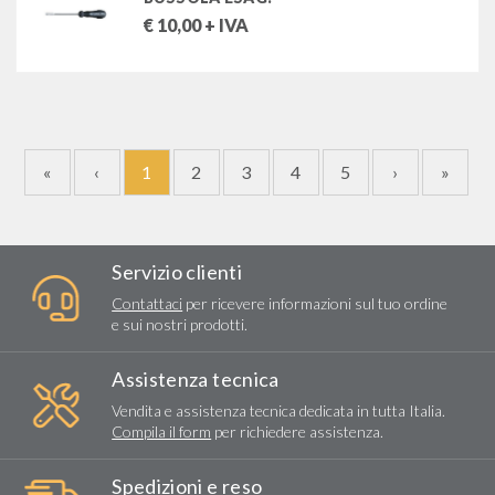
€
10,00
+ IVA
«
‹
1
2
3
4
5
›
»
Servizio clienti
Contattaci
per ricevere informazioni sul tuo ordine
e sui nostri prodotti.
Assistenza tecnica
Vendita e assistenza tecnica dedicata in tutta Italia.
Compila il form
per richiedere assistenza.
Spedizioni e reso