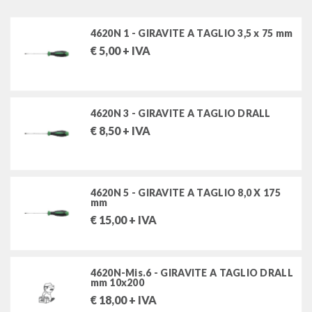
chiavi a bussola impact
4620N 1 - GIRAVITE A TAGLIO 3,5 x 75 mm
chiavi dinamometriche
€
5,00
+ IVA
giraviti
giraviti drall+
4620N 3 - GIRAVITE A TAGLIO DRALL
giraviti 3k drall
€
8,50
+ IVA
giraviti con impugnatura a t
giraviti e chiavi piegate ad angolo
4620N 5 - GIRAVITE A TAGLIO 8,0 X 175
mm
pinze
€
15,00
+ IVA
giratubi, martelli, lime ed altri utensili
estrattori
4620N-Mis.6 - GIRAVITE A TAGLIO DRALL
mm 10x200
€
18,00
+ IVA
utensili speciali per autoveicoli