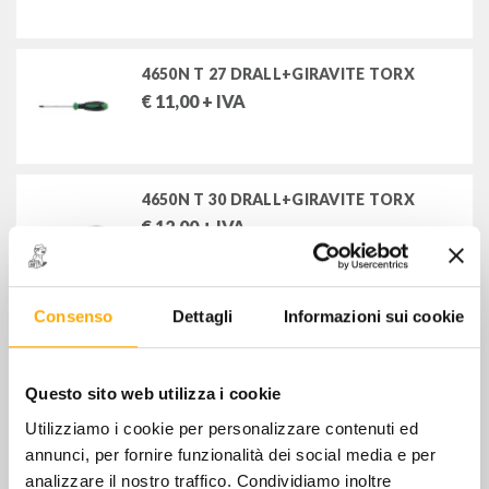
4650N T 27 DRALL+GIRAVITE TORX
€
11,00
+ IVA
4650N T 30 DRALL+GIRAVITE TORX
€
12,00
+ IVA
Consenso
Dettagli
Informazioni sui cookie
4650N T 40 DRALL+GIRAVITE TORX
€
13,00
+ IVA
Questo sito web utilizza i cookie
Utilizziamo i cookie per personalizzare contenuti ed
4650N T 45 DRALL+GIRAVITE TORX
annunci, per fornire funzionalità dei social media e per
€
16,00
+ IVA
analizzare il nostro traffico. Condividiamo inoltre