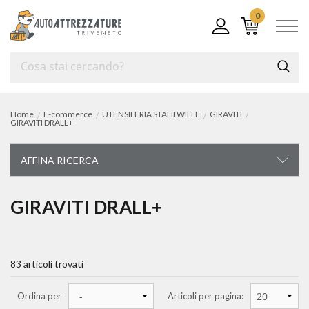
0
Home
E-commerce
UTENSILERIA STAHLWILLE
GIRAVITI
GIRAVITI DRALL+
AFFINA RICERCA
UTENSILERIA STAHLWILLE
GIRAVITI DRALL+
carrelli ed assortimenti
83 articoli trovati
chiavi di manovra
chiavi a bussola
Ordina per
Articoli per pagina: