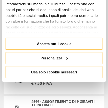
informazioni sul modo in cui utilizza il nostro sito con i
nostri partner che si occupano di analisi dei dati web,
pubblicità e social media, i quali potrebbero combinarle
4650L N T 20 GIRAVITE TORX 250 mm
con altre informazioni che ha fornito loro o che hanno
€
12,00
+ IVA
raccolto dal suo utilizzo dei loro servizi. Acconsenta ai
nostri cookie se continua ad utilizzare il nostro sito web.
Accetta tutti i cookie
4724-Mis.1 - GIRAVITE A LAMA PER
CARBURATORI
€
7,50
+ IVA
Personalizza
Usa solo i cookie necessari
4724-Mis.2 - GIRAVITE A LAMA PER
CARBURATORI
€
7,50
+ IVA
4699 - ASSORTIMENTO DI 9 GIRAVITI
TORX DRALL