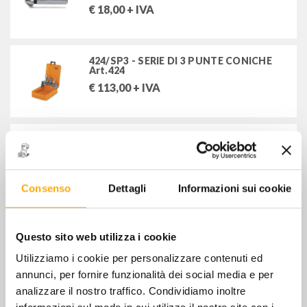
maschi e giramaschi
€
18,00
+ IVA
filiere e girafiliere
assortimento maschi e filiere
helicoil/filetti riportati
424/SP3 - SERIE DI 3 PUNTE CONICHE
Art.424
€
113,00
+ IVA
rivettatrici e rivetti
attrezzature per idraulica
425/1 - FRESA CONICA A GRADINI
€
36,00
+ IVA
saldatori e stazioni di saldatura
Consenso
Dettagli
Informazioni sui cookie
FILTRA PER
425/3 - FRESA CONICA A GRADINI
D=4:20x2 mm
Questo sito web utilizza i cookie
€
52,00
+ IVA
MARCHI
Utilizziamo i cookie per personalizzare contenuti ed
BETA UTENSILI SPA
annunci, per fornire funzionalità dei social media e per
analizzare il nostro traffico. Condividiamo inoltre
425/6 - FRESA CONICA A GRADINI D=
4:30x2 mm