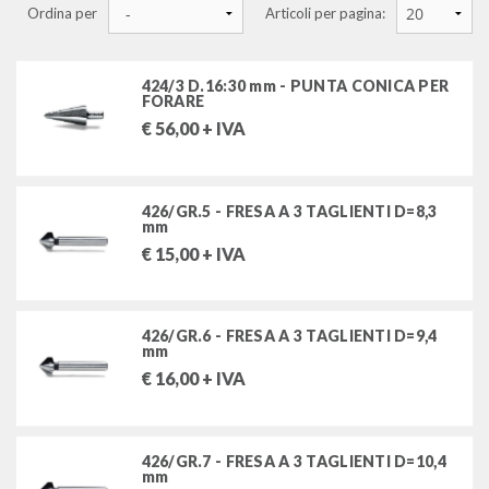
Ordina per
Articoli per pagina:
chiavi a bussola a macchina e accessori (rinforzate)
giraviti, cacciaviti, chiavi maschio
424/3 D.16:30 mm - PUNTA CONICA PER
FORARE
inserti e portainserti
€
56,00
+ IVA
pinze e tronchesi
426/GR.5 - FRESA A 3 TAGLIENTI D=8,3
martelli e scalpelli
mm
€
15,00
+ IVA
chiavi dinamometriche, moltiplicatori
utensili per misurare e tracciare
426/GR.6 - FRESA A 3 TAGLIENTI D=9,4
mm
utensili per tagliare e manutenzioni varie
€
16,00
+ IVA
utensili per forare e filettare
punte elicoidali cilindriche
426/GR.7 - FRESA A 3 TAGLIENTI D=10,4
mm