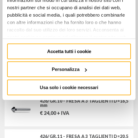
informazioni sul modo in cui utilizza il nostro sito con i
€
107,00
+ IVA
nostri partner che si occupano di analisi dei dati web,
pubblicità e social media, i quali potrebbero combinarle
con altre informazioni che ha fornito loro o che hanno
raccolto dal suo utilizzo dei loro servizi. Acconsenta ai
425/SP3 - SERIE DI 3 FRESE CONICHE
Art.425
nostri cookie se continua ad utilizzare il nostro sito web.
€
192,00
+ IVA
Accetta tutti i cookie
426/GR.8 - FRESA A 3 TAGLIENTI D=12,4
Personalizza
mm
€
20,00
+ IVA
Usa solo i cookie necessari
426/GR.10 - FRESA A 3 TAGLIENTI D=16,5
mm
€
24,00
+ IVA
426/GR.11 - FRESA A 3 TAGLIENTI D=20,5