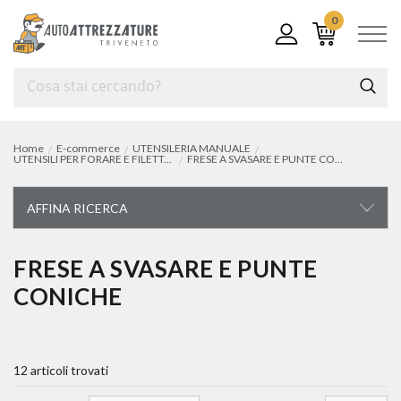
0
Home
E-commerce
UTENSILERIA MANUALE
UTENSILI PER FORARE E FILETTARE
FRESE A SVASARE E PUNTE CONICHE
AFFINA RICERCA
UTENSILERIA MANUALE
FRESE A SVASARE E PUNTE
CONICHE
carrelli e cassettiere portautensili
chiavi di manovra
12 articoli trovati
chiavi a bussola e accessori