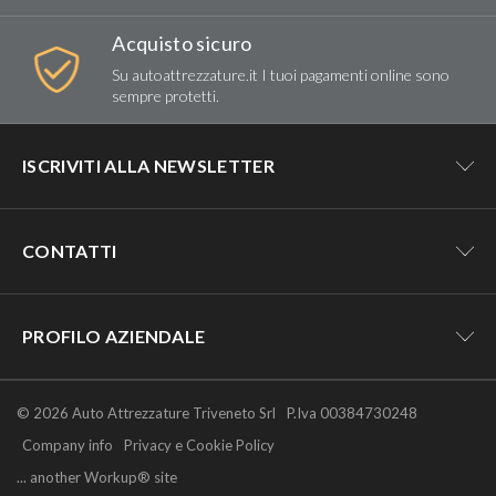
Acquisto sicuro
Su autoattrezzature.it I tuoi pagamenti online sono
sempre protetti.
ISCRIVITI ALLA NEWSLETTER
Resta aggiornato su tutte le novità e
CONTATTI
le offerte di autoattrezzature.it!
commerciale1@autoattrezzature.it
PROFILO AZIENDALE
Numero dedicato alla clientela web
3808996711
Acconsento al trattamento dei miei dati personali (
Privacy
Chi siamo
© 2026 Auto Attrezzature Triveneto Srl
Policy
)
P.Iva 00384730248
(solo whatsapp)
Company profile
Company info
Privacy e Cookie Policy
... another Workup® site
Servizi aziendali
SEGUICI SU