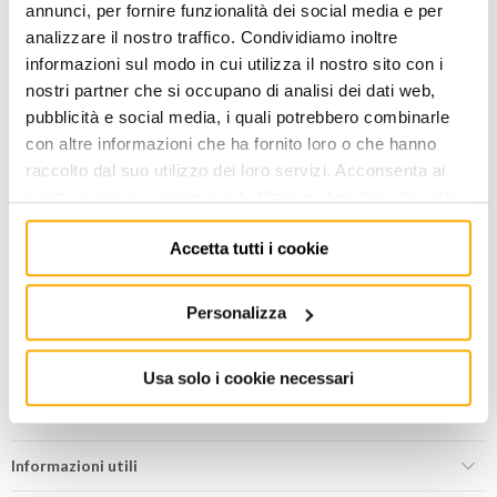
annunci, per fornire funzionalità dei social media e per
Maggiori dettagli
analizzare il nostro traffico. Condividiamo inoltre
informazioni sul modo in cui utilizza il nostro sito con i
ACCEDI
per visualizzare i prezzi a te riservati!
nostri partner che si occupano di analisi dei dati web,
pubblicità e social media, i quali potrebbero combinarle
PREZZO INTERNET
23,00
€
+ iva
con altre informazioni che ha fornito loro o che hanno
raccolto dal suo utilizzo dei loro servizi. Acconsenta ai
nostri cookie se continua ad utilizzare il nostro sito web.
Disponibile -
3 PZ
FINO AD ESAURIMENTO SCORTE
Accetta tutti i cookie
AGGIUNGI AL CARRELLO
Personalizza
Usa solo i cookie necessari
Aggiungi alla lista dei
Condividi
desideri
Informazioni utili