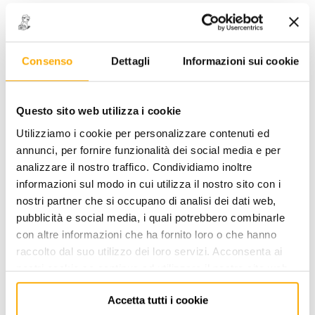
Consenso
Dettagli
Informazioni sui cookie
Questo sito web utilizza i cookie
K39 - RIVETTATRICE PER
Utilizziamo i cookie per personalizzare contenuti ed
RIVETTI A STRAPPO
annunci, per fornire funzionalità dei social media e per
CODICE: 700039
analizzare il nostro traffico. Condividiamo inoltre
informazioni sul modo in cui utilizza il nostro sito con i
ACCEDI
per visualizzare i prezzi a te riservati!
nostri partner che si occupano di analisi dei dati web,
pubblicità e social media, i quali potrebbero combinarle
PREZZO INTERNET
40,00
con altre informazioni che ha fornito loro o che hanno
€
+ iva
raccolto dal suo utilizzo dei loro servizi. Acconsenta ai
nostri cookie se continua ad utilizzare il nostro sito web.
Disponibile -
2 PZ
Accetta tutti i cookie