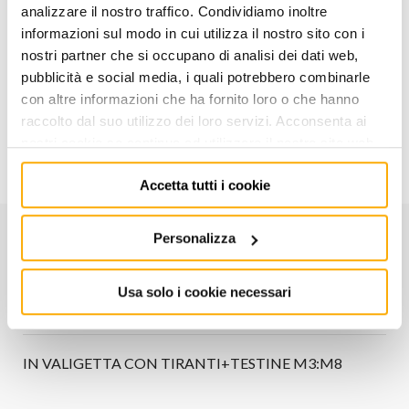
AGGIUNGI AL CARRELLO
analizzare il nostro traffico. Condividiamo inoltre
informazioni sul modo in cui utilizza il nostro sito con i
nostri partner che si occupano di analisi dei dati web,
Aggiungi alla lista dei
Condividi
desideri
pubblicità e social media, i quali potrebbero combinarle
con altre informazioni che ha fornito loro o che hanno
raccolto dal suo utilizzo dei loro servizi. Acconsenta ai
Informazioni utili
nostri cookie se continua ad utilizzare il nostro sito web.
Accetta tutti i cookie
Personalizza
CARATTERISTICHE
Usa solo i cookie necessari
Codice:
705072
IN VALIGETTA CON TIRANTI+TESTINE M3:M8