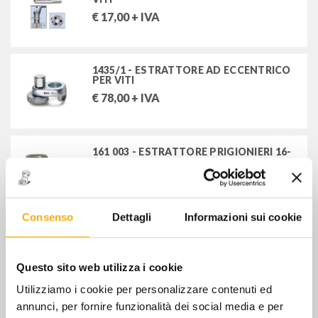
€
17,00
+ IVA
1435/1 - ESTRATTORE AD ECCENTRICO
PER VITI
€
78,00
+ IVA
161 003 - ESTRATTORE PRIGIONIERI 16-
24 mm
€
46,00
+ IVA
Consenso
Dettagli
Informazioni sui cookie
232 10102 - BUSSOLA ESTRATT.
PRIGIONIERI
€
5,50
+ IVA
Questo sito web utilizza i cookie
Utilizziamo i cookie per personalizzare contenuti ed
annunci, per fornire funzionalità dei social media e per
DRILL-OUT "M12" - ESTRATTORE