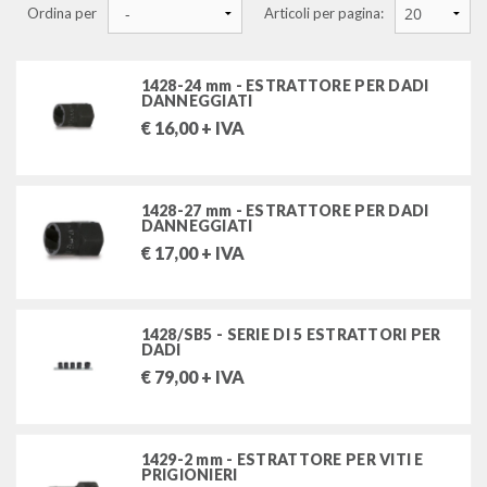
Ordina per
Articoli per pagina:
messa in fase motori
tester analogici
1428-24 mm - ESTRATTORE PER DADI
DANNEGGIATI
estrattori
€
16,00
+ IVA
estrattori a 2 griffe
estrattori viti spezzate e prigionieri
1428-27 mm - ESTRATTORE PER DADI
DANNEGGIATI
estrattori speciali
€
17,00
+ IVA
estrattori parti motore
1428/SB5 - SERIE DI 5 ESTRATTORI PER
DADI
FILTRA PER
€
79,00
+ IVA
MARCHI
AFA CATTANEO S.R.L.
1429-2 mm - ESTRATTORE PER VITI E
PRIGIONIERI
BETA UTENSILI SPA