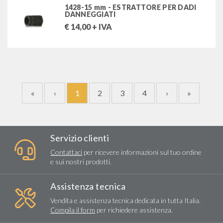
1428-15 mm - ESTRATTORE PER DADI
DANNEGGIATI
€
14,00
+ IVA
«
‹
1
2
3
4
›
»
Servizio clienti
Contattaci
per ricevere informazioni sul tuo ordine
e sui nostri prodotti.
Assistenza tecnica
Vendita e assistenza tecnica dedicata in tutta Italia.
Compila il form
per richiedere assistenza.