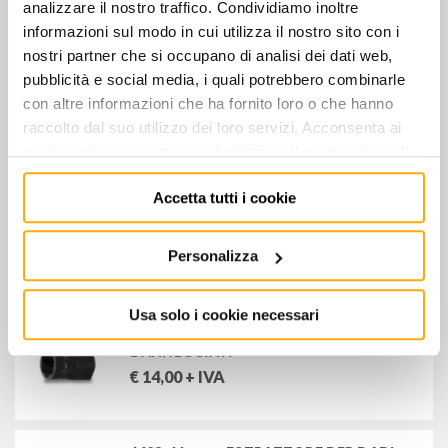
analizzare il nostro traffico. Condividiamo inoltre
SINGOLO
informazioni sul modo in cui utilizza il nostro sito con i
€
17,00
+ IVA
nostri partner che si occupano di analisi dei dati web,
pubblicità e social media, i quali potrebbero combinarle
con altre informazioni che ha fornito loro o che hanno
459/1-M14 - ESTRATTORE A RULLI x VITI
PRIGIONIERE
raccolto dal suo utilizzo dei loro servizi. Acconsenta ai
€
33,00
+ IVA
nostri cookie se continua ad utilizzare il nostro sito web.
Accetta tutti i cookie
1428-8 mm - ESTRATTORE PER DADI
DANNEGGIATI
Personalizza
€
14,00
+ IVA
Usa solo i cookie necessari
1428-10 mm - ESTRATTORE PER DADI
DANNEGGIATI
€
14,00
+ IVA