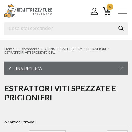
0
Home
E-commerce
UTENSILERIA SPECIFICA
ESTRATTORI
ESTRATTORI VITI SPEZZATE E PRIGIONIERI
AFFINA RICERCA
UTENSILERIA SPECIFICA
ESTRATTORI VITI SPEZZATE E
PRIGIONIERI
autoriparazione
utensili per veicoli pesanti
62 articoli trovati
utensili per moto