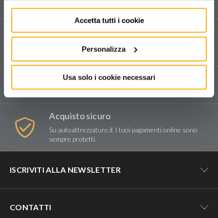
e sui nostri prodotti.
Accetta tutti i cookie
Assistenza tecnica
Vendita e assistenza tecnica dedicata in tutta Italia.
Personalizza
Compila il form
per richiedere assistenza.
Spedizioni e reso
Usa solo i cookie necessari
Consegna tramite corriere espresso.
Acquisto sicuro
Su autoattrezzature.it I tuoi pagamenti online sono
sempre protetti.
ISCRIVITI ALLA NEWSLETTER
Resta aggiornato su tutte le novità e
CONTATTI