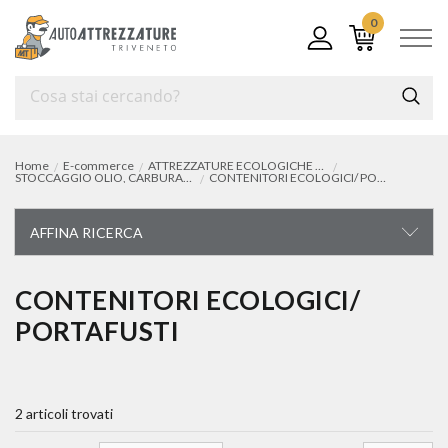
0
Home
E-commerce
ATTREZZATURE ECOLOGICHE e PER LA PULIZIA
STOCCAGGIO OLIO, CARBURANTI E BATTERIE ESAUSTE
CONTENITORI ECOLOGICI/ PORTAFUSTI
AFFINA RICERCA
ATTREZZATURE ECOLOGICHE E PER LA PULIZIA
CONTENITORI ECOLOGICI/
PORTAFUSTI
idropulitrici
aspirapolvere/aspiraliquidi, spazzatrici
2 articoli trovati
lavapavimenti, macchine a spruzzo