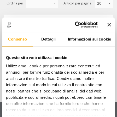
Ordina per
Articoli per pagina:
sanificatori
vasche di lavaggio
3025/PF - PINZA MOVIMENTAZIONE
FUSTI 550:640 mm
nebulizzatori e schiumogeni
€
298,00
+ IVA
Consenso
Dettagli
Informazioni sui cookie
stoccaggio olio, carburanti e batterie esauste
5001 - "ECOLOGIC" VASCA DI RACCOLTA
cisterne per olio esausto
PER FUSTI
Questo sito web utilizza i cookie
€
468,00
+ IVA
Utilizziamo i cookie per personalizzare contenuti ed
altre attrezzature per l'ecologia e la pulizia
annunci, per fornire funzionalità dei social media e per
analizzare il nostro traffico. Condividiamo inoltre
informazioni sul modo in cui utilizza il nostro sito con i
FILTRA PER
nostri partner che si occupano di analisi dei dati web,
pubblicità e social media, i quali potrebbero combinarle
MARCHI
con altre informazioni che ha fornito loro o che hanno
Servizio clienti
BETA UTENSILI SPA
raccolto dal suo utilizzo dei loro servizi. Acconsenta ai
OMCN SPA
Contattaci
per ricevere informazioni sul tuo ordine
nostri cookie se continua ad utilizzare il nostro sito web.