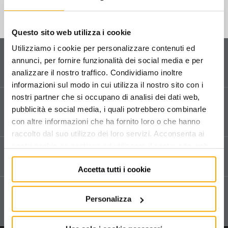
chiavi a bussola a macchina e accessori (rinforzate)
Questo sito web utilizza i cookie
giraviti, cacciaviti, chiavi maschio
Utilizziamo i cookie per personalizzare contenuti ed
Servizio clienti
inserti e portainserti
annunci, per fornire funzionalità dei social media e per
Contattaci
per ricevere informazioni sul tuo ordine
analizzare il nostro traffico. Condividiamo inoltre
e sui nostri prodotti.
pinze e tronchesi
informazioni sul modo in cui utilizza il nostro sito con i
nostri partner che si occupano di analisi dei dati web,
Assistenza tecnica
martelli e scalpelli
pubblicità e social media, i quali potrebbero combinarle
Vendita e assistenza tecnica dedicata in tutta Italia.
con altre informazioni che ha fornito loro o che hanno
Compila il form
per richiedere assistenza.
chiavi dinamometriche, moltiplicatori
raccolto dal suo utilizzo dei loro servizi. Acconsenta ai
nostri cookie se continua ad utilizzare il nostro sito web.
Spedizioni e reso
utensili per misurare e tracciare
Consegna tramite corriere espresso.
flessometri, righe graduate, rotelle metriche
Accetta tutti i cookie
squadre, goniometri, rapporti d'angolo
Acquisto sicuro
Personalizza
Su autoattrezzature.it I tuoi pagamenti online sono
utensili per tagliare e manutenzioni varie
sempre protetti.