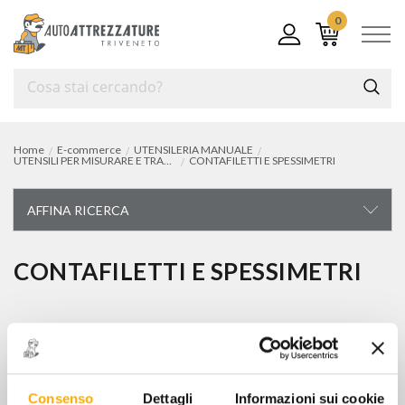
0
Home
E-commerce
UTENSILERIA MANUALE
UTENSILI PER MISURARE E TRACCIARE
CONTAFILETTI E SPESSIMETRI
AFFINA RICERCA
UTENSILERIA MANUALE
CONTAFILETTI E SPESSIMETRI
carrelli e cassettiere portautensili
0 articoli trovati
chiavi di manovra
chiavi a bussola e accessori
Ordina per
Articoli per pagina:
Consenso
Dettagli
Informazioni sui cookie