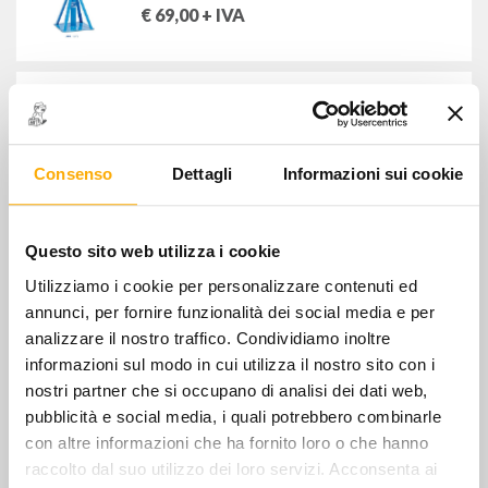
€
69,00
+ IVA
FILTRA PER
110/C - COLONNETTA SOSTEGNO
MARCHI
AUTOCARRI
€
97,00
+ IVA
BETA UTENSILI SPA
OMCN SPA
Consenso
Dettagli
Informazioni sui cookie
151 - CAVALLETTO SOSTEGNO VETTURE
€
143,00
+ IVA
Questo sito web utilizza i cookie
Utilizziamo i cookie per personalizzare contenuti ed
annunci, per fornire funzionalità dei social media e per
analizzare il nostro traffico. Condividiamo inoltre
216 - COLONNETTA ALTA A VITE
DOTATA
informazioni sul modo in cui utilizza il nostro sito con i
€
435,00
+ IVA
nostri partner che si occupano di analisi dei dati web,
pubblicità e social media, i quali potrebbero combinarle
con altre informazioni che ha fornito loro o che hanno
raccolto dal suo utilizzo dei loro servizi. Acconsenta ai
218 - COLONNETTA ALTA RINFORZATA