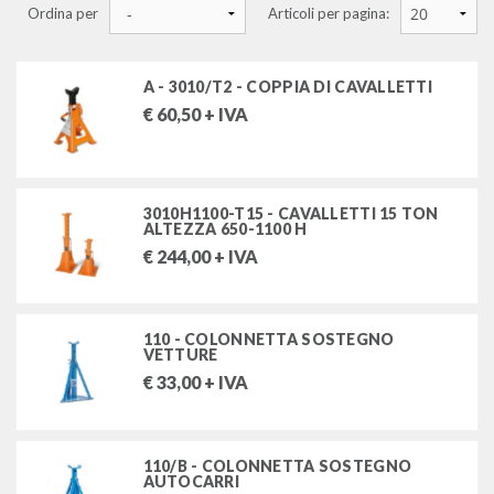
Ordina per
Articoli per pagina:
gru idrauliche a carrello, colonnette e cavalletti
gru idrauliche a carrello fisse
A - 3010/T2 - COPPIA DI CAVALLETTI
gru idrauliche a carrello pieghevoli
€
60,50
+ IVA
accessori per gru idrauliche
cavalletti rotativi giramotore
colonnette sostegno veicoli
3010H1100-T15 - CAVALLETTI 15 TON
ALTEZZA 650-1100 H
€
244,00
+ IVA
carrellini
attrezzatura specifica per l'officina
110 - COLONNETTA SOSTEGNO
VETTURE
arredamenti per officina
€
33,00
+ IVA
morse e incudini
altre attrezzature e accessori per l'officina
110/B - COLONNETTA SOSTEGNO
AUTOCARRI