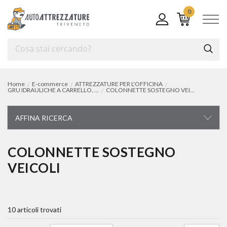
0
Home
E-commerce
ATTREZZATURE PER L'OFFICINA
GRU IDRAULICHE A CARRELLO, COLONNETTE e CAVALLETTI
COLONNETTE SOSTEGNO VEICOLI
AFFINA RICERCA
ATTREZZATURE PER L'OFFICINA
COLONNETTE SOSTEGNO
VEICOLI
attrezzature per l'officina
cricchi e transpallet
10 articoli trovati
presse