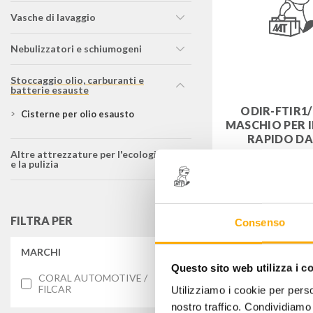
vasche di lavaggio
nebulizzatori e schiumogeni
stoccaggio olio, carburanti e
batterie esauste
ODIR-FTIR1/
cisterne per olio esausto
MASCHIO PER 
RAPIDO DA 
altre attrezzature per l'ecologia
Codice: ODIRFT
e la pulizia
12,00
€
+
FILTRA PER
Consenso
MARCHI
Questo sito web utilizza i c
CORAL AUTOMOTIVE /
FILCAR
Utilizziamo i cookie per perso
nostro traffico. Condividiamo 