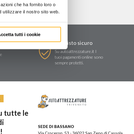
azioni che ha fornito loro o
utilizzare il nostro sito web.
ccetta tutti i cookie
Acquisto sicuro
Su autoattrezzature.it I
re
tuoi pagamenti online sono
sempre protetti.
R
 tutte le
di
SEDE DI BASSANO
!
Via Croceron, 53 - 36022 San Zeno di Cassola