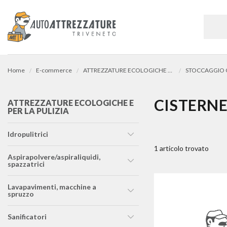
Home
E-commerce
ATTREZZATURE ECOLOGICHE e PER LA PULIZIA
CISTERNE
ATTREZZATURE ECOLOGICHE E
PER LA PULIZIA
idropulitrici
1 articolo trovato
aspirapolvere/aspiraliquidi,
spazzatrici
lavapavimenti, macchine a
spruzzo
sanificatori