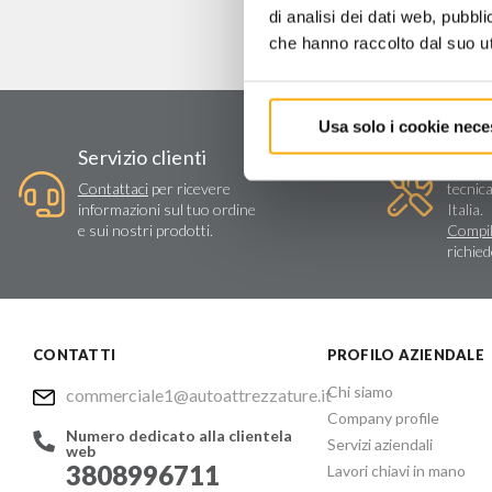
di analisi dei dati web, pubbl
che hanno raccolto dal suo uti
Usa solo i cookie nece
Assi
Servizio clienti
Vendit
Contattaci
per ricevere
tecnica
informazioni sul tuo ordine
Italia.
e sui nostri prodotti.
Compil
richie
CONTATTI
PROFILO AZIENDALE
Chi siamo
commerciale1@autoattrezzature.it
Company profile
Numero dedicato alla clientela
Servizi aziendali
web
3808996711
Lavori chiavi in mano