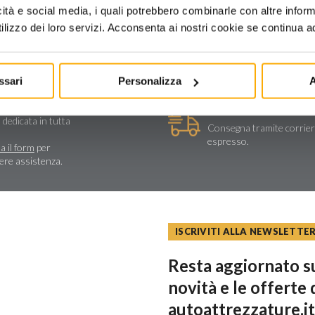
icità e social media, i quali potrebbero combinarle con altre inform
lizzo dei loro servizi. Acconsenta ai nostri cookie se continua ad 
ssari
Personalizza
A
stenza tecnica
Spedizioni e reso
a e assistenza
 dedicata in tutta
Consegna tramite corrie
espresso.
a il form
per
dere assistenza.
ISCRIVITI ALLA NEWSLETTE
Resta aggiornato su
novità e le offerte 
autoattrezzature.it