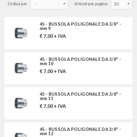
Ordina per
Articoli per pagina:
kit e valigette bussole
cricchetti, prolunghe e accessori per bussole
chiavi a bussola attacco 1/4"
45 - BUSSOLA POLIGONALE DA 3/8" -
mm 9
chiavi a bussola attacco 3/8"
€
7,00
+ IVA
chiavi a bussola attacco 1/2"
chiavi a bussola attacco 3/4"
45 - BUSSOLA POLIGONALE DA 3/8" -
mm 10
chiavi a bussola impact
€
7,00
+ IVA
chiavi dinamometriche
giraviti
45 - BUSSOLA POLIGONALE DA 3/8" -
mm 11
€
7,00
+ IVA
pinze
giratubi, martelli, lime ed altri utensili
45 - BUSSOLA POLIGONALE DA 3/8" -
mm 12
estrattori