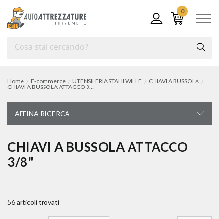
0
Home
E-commerce
UTENSILERIA STAHLWILLE
CHIAVI A BUSSOLA
CHIAVI A BUSSOLA ATTACCO 3/8"
AFFINA RICERCA
UTENSILERIA STAHLWILLE
CHIAVI A BUSSOLA ATTACCO
3/8"
carrelli ed assortimenti
chiavi di manovra
56 articoli trovati
chiavi a bussola