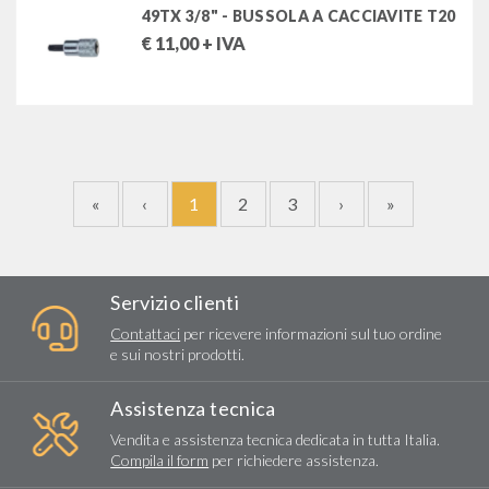
49TX 3/8" - BUSSOLA A CACCIAVITE T20
€
11,00
+ IVA
«
‹
1
2
3
›
»
Servizio clienti
Contattaci
per ricevere informazioni sul tuo ordine
e sui nostri prodotti.
Assistenza tecnica
Vendita e assistenza tecnica dedicata in tutta Italia.
Compila il form
per richiedere assistenza.