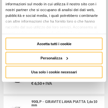
informazioni sul modo in cui utilizza il nostro sito con i
nostri partner che si occupano di analisi dei dati web,
pubblicità e social media, i quali potrebbero combinarle
900LP - BUSSOLA A GIRAVITE 1x1,5 mm
con altre informazioni che ha fornito loro o che hanno
€
6,50
+ IVA
raccolto dal suo utilizzo dei loro servizi. Acconsenta ai
nostri cookie se continua ad utilizzare il nostro sito web.
Accetta tutti i cookie
900LP - BUSSOLA A GIRAVITE 1,2x6,5 mm
€
6,50
+ IVA
Personalizza
Usa solo i cookie necessari
900LP - GIRAVITE A LAMA PIATTA 1,2x8
mm
€
6,50
+ IVA
900LP - GIRAVITE LAMA PIATTA 1,6x10
mm