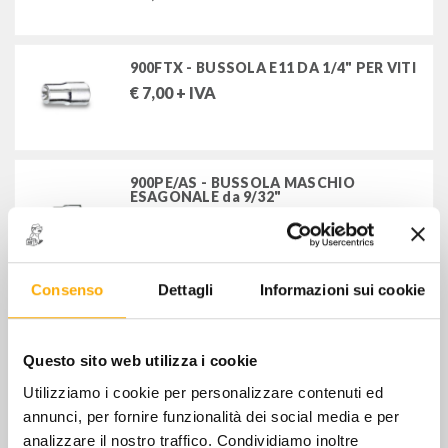
900FTX - BUSSOLA E11 DA 1/4" PER VITI
€
7,00
+ IVA
900PE/AS - BUSSOLA MASCHIO
ESAGONALE da 9/32"
€
13,00
+ IVA
Consenso
Dettagli
Informazioni sui cookie
900PE/AS - BUSSOLA MASCHIO
ESAGONALE da 5/16"
€
13,00
+ IVA
Questo sito web utilizza i cookie
Utilizziamo i cookie per personalizzare contenuti ed
900LP - BUSSOLA A GIRAVITE 0,8x4 mm
annunci, per fornire funzionalità dei social media e per
€
6,50
+ IVA
analizzare il nostro traffico. Condividiamo inoltre