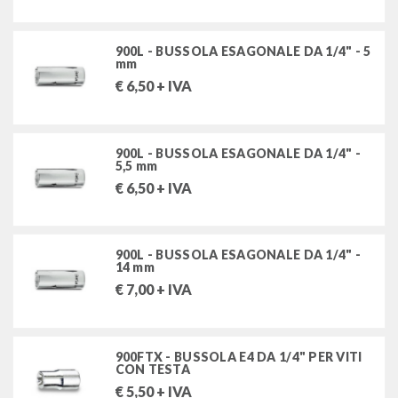
utensili per forare e filettare
900L - BUSSOLA ESAGONALE DA 1/4" - 5
mm
rivettatrici e rivetti
€
6,50
+ IVA
attrezzature per idraulica
900L - BUSSOLA ESAGONALE DA 1/4" -
saldatori e stazioni di saldatura
5,5 mm
€
6,50
+ IVA
FILTRA PER
900L - BUSSOLA ESAGONALE DA 1/4" -
14 mm
MARCHI
€
7,00
+ IVA
BETA UTENSILI SPA
F.LLI MIORI snc
FERVI-VEPRUG SRL
900FTX - BUSSOLA E4 DA 1/4" PER VITI
STANLEY-USAG-SWK
CON TESTA
€
5,50
+ IVA