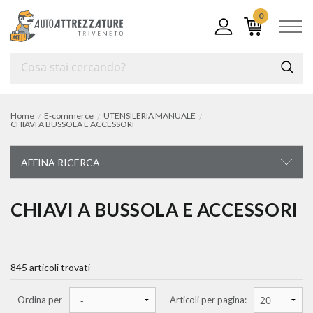
0
Home
E-commerce
UTENSILERIA MANUALE
CHIAVI A BUSSOLA E ACCESSORI
AFFINA RICERCA
UTENSILERIA MANUALE
CHIAVI A BUSSOLA E ACCESSORI
carrelli e cassettiere portautensili
845 articoli trovati
chiavi di manovra
chiavi a bussola e accessori
Ordina per
Articoli per pagina: