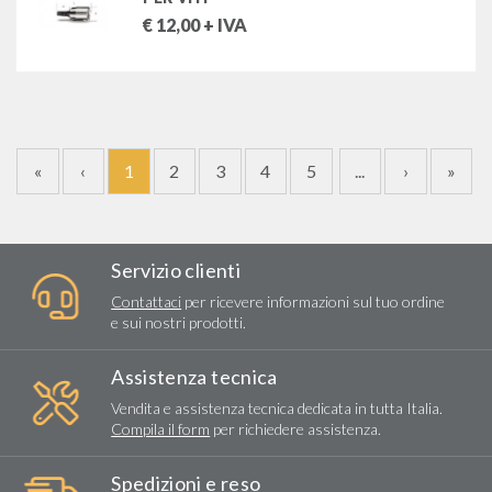
€
12,00
+ IVA
«
‹
1
2
3
4
5
...
›
»
Servizio clienti
Contattaci
per ricevere informazioni sul tuo ordine
e sui nostri prodotti.
Assistenza tecnica
Vendita e assistenza tecnica dedicata in tutta Italia.
Compila il form
per richiedere assistenza.
Spedizioni e reso