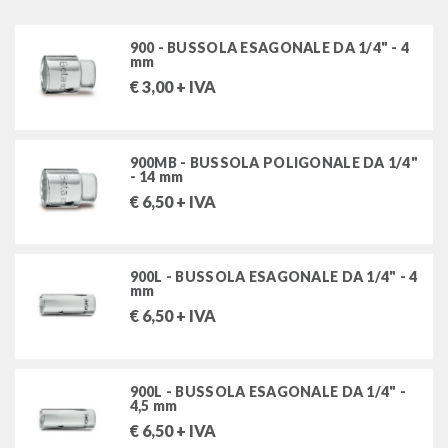
bussole e accessori da 3/8
bussole e accessori da 1/2"
900 - BUSSOLA ESAGONALE DA 1/4" - 4
mm
ricambi per cricchetti
€
3,00
+ IVA
chiavi a bussola a macchina e accessori (rinforzate)
900MB - BUSSOLA POLIGONALE DA 1/4"
giraviti, cacciaviti, chiavi maschio
- 14 mm
€
6,50
+ IVA
inserti e portainserti
pinze e tronchesi
900L - BUSSOLA ESAGONALE DA 1/4" - 4
mm
martelli e scalpelli
€
6,50
+ IVA
chiavi dinamometriche, moltiplicatori
900L - BUSSOLA ESAGONALE DA 1/4" -
utensili per misurare e tracciare
4,5 mm
€
6,50
+ IVA
utensili per tagliare e manutenzioni varie