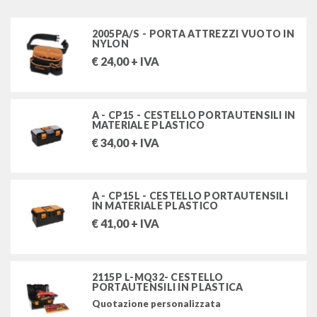
termoformati per carrelli e cassettiere
trolley e zaini
2005PA/S - PORTA ATTREZZI VUOTO IN
NYLON
cestelli, bauli, borse, valigie
€
24,00
+ IVA
chiavi di manovra
A - CP15 - CESTELLO PORTAUTENSILI IN
chiavi a bussola e accessori
MATERIALE PLASTICO
€
34,00
+ IVA
chiavi a bussola a macchina e accessori (rinforzate)
giraviti, cacciaviti, chiavi maschio
A - CP15L - CESTELLO PORTAUTENSILI
IN MATERIALE PLASTICO
inserti e portainserti
€
41,00
+ IVA
pinze e tronchesi
2115P L-MQ32- CESTELLO
martelli e scalpelli
PORTAUTENSILI IN PLASTICA
Quotazione personalizzata
chiavi dinamometriche, moltiplicatori