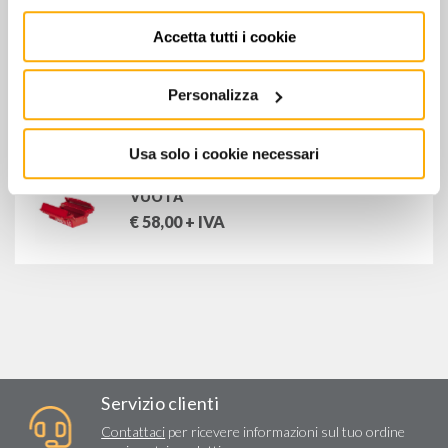
FERVI-VEPRUG SRL
STANLEY-USAG-SWK
Accetta tutti i cookie
646/2LV - CASSETTA PORTATTREZZI
VUOTA
Personalizza
€
63,00
+ IVA
Usa solo i cookie necessari
646/3LV - CASSETTA PORTATTREZZI
VUOTA
€
58,00
+ IVA
Servizio clienti
Contattaci
per ricevere informazioni sul tuo ordine