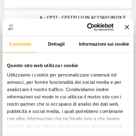
utensili per misurare e tracciare
A - CP17 - CESTELLO IN ACCIAIO INOX E
MATERIALE PLASTICO
utensili per tagliare e manutenzioni varie
€
56,00
+ IVA
utensili per forare e filettare
Consenso
Dettagli
Informazioni sui cookie
A - C20L - CESTELLO ESTENDIBILE A 5
rivettatrici e rivetti
SCOMPARTI IN LAMIERA
€
54,00
+ IVA
Questo sito web utilizza i cookie
attrezzature per idraulica
Utilizziamo i cookie per personalizzare contenuti ed
saldatori e stazioni di saldatura
annunci, per fornire funzionalità dei social media e per
STOCK
C163 - VALIGETTA DA 16" PORTA
analizzare il nostro traffico. Condividiamo inoltre
UTENSILI
informazioni sul modo in cui utilizza il nostro sito con i
€
14,00
+ IVA
nostri partner che si occupano di analisi dei dati web,
FILTRA PER
pubblicità e social media, i quali potrebbero combinarle
STOCK
MARCHI
con altre informazioni che ha fornito loro o che hanno
C165 - VALIGETTA DA 20" PORTA
raccolto dal suo utilizzo dei loro servizi. Acconsenta ai
UTENSILI
BETA UTENSILI SPA
nostri cookie se continua ad utilizzare il nostro sito web.
€
25,00
+ IVA