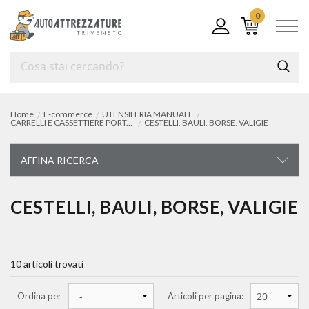
0
Home
E-commerce
UTENSILERIA MANUALE
CARRELLI E CASSETTIERE PORTAUTENSILI
CESTELLI, BAULI, BORSE, VALIGIE
AFFINA RICERCA
UTENSILERIA MANUALE
CESTELLI, BAULI, BORSE, VALIGIE
carrelli e cassettiere portautensili
carrelli portautensili
10 articoli trovati
cassettiere portautensili
Ordina per
Articoli per pagina:
assortimenti e termoformati utensili per carrelli e cassettiere