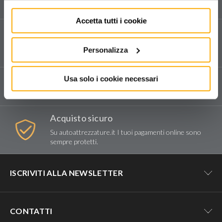
e sui nostri prodotti.
MARCHI
Accetta tutti i cookie
OMCN SPA
Assistenza tecnica
Vendita e assistenza tecnica dedicata in tutta Italia.
Personalizza
Compila il form
per richiedere assistenza.
Spedizioni e reso
Usa solo i cookie necessari
Consegna tramite corriere espresso.
Acquisto sicuro
Su autoattrezzature.it I tuoi pagamenti online sono
sempre protetti.
ISCRIVITI ALLA NEWSLETTER
Resta aggiornato su tutte le novità e
CONTATTI