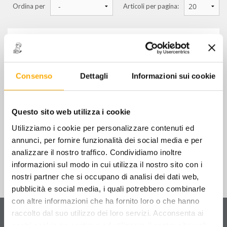
Ordina per
Articoli per pagina:
attrezzi per parabrezza
riparazione bolle da grandine e plastiche
381 - CAVALLETTO "SPEEDY" CON
REGOLAZIONE
raddrizzatori per carrozzeria
€
140,00
+ IVA
Consenso
Dettagli
Informazioni sui cookie
martinetti idraulici e complementi da tiro
STOCK
381/A - CAVALLETTO
altre attrezzature per carrozzeria
€
140,00
+ IVA
Questo sito web utilizza i cookie
scalette, cavalletti e carrelli per carrozzeria
Utilizziamo i cookie per personalizzare contenuti ed
annunci, per fornire funzionalità dei social media e per
carrelli e cavalletti portapezzi
analizzare il nostro traffico. Condividiamo inoltre
informazioni sul modo in cui utilizza il nostro sito con i
utensili per carrozzeria
nostri partner che si occupano di analisi dei dati web,
pubblicità e social media, i quali potrebbero combinarle
con altre informazioni che ha fornito loro o che hanno
Servizio clienti
raccolto dal suo utilizzo dei loro servizi. Acconsenta ai
FILTRA PER
Contattaci
per ricevere informazioni sul tuo ordine
nostri cookie se continua ad utilizzare il nostro sito web.