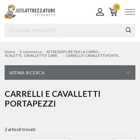
0
Home
E-commerce
ATTREZZATURE PER LA CARROZZERIA
SCALETTE, CAVALLETTI E CARRELLI PER CARROZZERIA
CARRELLI E CAVALLETTI PORTAPEZZI
AFFINA RICERCA
ATTREZZATURE PER LA CARROZZERIA
CARRELLI E CAVALLETTI
PORTAPEZZI
saldatrici
kit per saldatura e accessori
2 articoli trovati
lavapistole da verniciatura